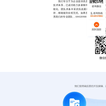
我们专注于为企业提供高度契合实际业务场景
技术体系，已成功助力多家柳州制造企业完成仓
能化。团队具备丰富的实战案例与快速响应能
持，都能做到全程无忧。如果您正面临仓储流程
咨询热线
18140119082
系我们的专业团队，18402890810，微信同
回到顶部
微信