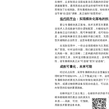
在柳州，众多制造企业面临复杂且高频的供应链
调拨频繁等。通用系统在处理这些细节时常常显
而增加了出错风险。而专属模块的出现，恰恰填补
业节奏“自适应”调整，真正做到“按需而动”。
低代码平台
：实现模块化落地的技
要让专属模块真正落地，技术支撑至关重要。
业技术人员也能参与部分逻辑配置，大幅缩短开
具备独立运行的能力，既可单独部署，也可组合
是，这种架构兼容主流仓储软件接口规范，无需
型关键期的企业而言，这意味着更低的试错成本
在实际应用中，一些企业曾因模块与主系统不
推广受阻。针对这些问题，我们建议采取三项措
元风格一致、接口清晰；二是构建内部培训机制
接口管理工具，实时监控数据流转状态，及时
性，使专属模块真正从“可选项”变为“必选项”。
成效可量化，未来可期
经过试点应用，采用专属模块的企业普遍反馈显
理时效平均缩短30%，人工干预减少近一半。这
专属模块的积累也为后续向智能仓储演进打下了
预判，或通过物联网设备实现自动盘点。可以说
向智慧供应链的重要跳板。
在柳州这片工业土壤上，仓储软件的升级不应止步
模块都能精准匹配企业的真实场景，当每一次操
本质——高效、可控、可预期。我们始终相信，
用新技术重塑业务本身。