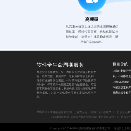
软件全生命周期服务
栏目导航
专注安全合规软件开发，在研发全过程融入数据加
密、权限管控、漏洞防护、隐私保护等安全机制，
符合行业通用安全规范。针对软件运行风险提前预
上海AR游
判防护，保障软件长期稳定运行与数据安全。可适
体感游戏定制开
配不同安全等级需求，从架构设计到功能落地严守
安全底线，为客户提供安全可靠的定制化软件产
品。
友情链接：
成都微信营销公司
上海支付宝小程序开发
教师节H5
长沙互动H
H5游戏制作公司
天津课件配图设计公司
重庆包装设计公司
南昌长
Copyright © 2014-2026 成都蓝橙互动科技有限公司
专注安全合规