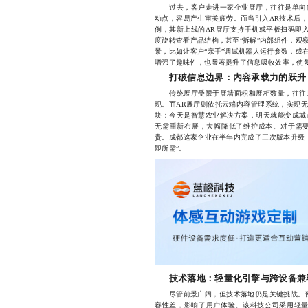
过去，客户走进一家企业展厅，往往是单向的
动点，容易产生审美疲劳。而当引入AR技术后
例，其新上线的AR展厅支持手机或平板扫码即入
度旋转查看产品结构，甚至“拆解”内部组件，观
景，比如让客户“亲手”调试机器人运行参数，或
增强了趣味性，也显著提升了信息吸收效率，使
打破信息边界：内容承载力的跃升
传统展厅受限于展墙面积和展柜数量，往往只
现。而AR展厅则依托云端内容管理系统，实现
块：今天是智慧农业解决方案，明天就能变成城
无需重新布展，大幅降低了维护成本。对于需
贵。成都这家企业在半年内完成了三次版本升级
即所需”。
技术落地：轻量化引擎与跨设备兼
尽管前景广阔，但技术落地仍是关键挑战。部
容性差，影响了用户体验。该科技公司采用轻量