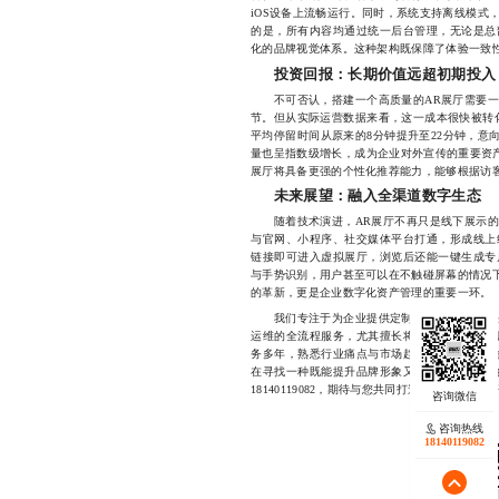
iOS设备上流畅运行。同时，系统支持离线模式
的是，所有内容均通过统一后台管理，无论是总
化的品牌视觉体系。这种架构既保障了体验一致
投资回报：长期价值远超初期投入
不可否认，搭建一个高质量的AR展厅需要一
节。但从实际运营数据来看，这一成本很快被转
平均停留时间从原来的8分钟提升至22分钟，意
量也呈指数级增长，成为企业对外宣传的重要资产
展厅将具备更强的个性化推荐能力，能够根据访
未来展望：融入全渠道数字生态
随着技术演进，AR展厅不再只是线下展示的
与官网、小程序、社交媒体平台打通，形成线上
链接即可进入虚拟展厅，浏览后还能一键生成专
与手势识别，用户甚至可以在不触碰屏幕的情况下
的革新，更是企业数字化资产管理的重要一环。
我们专注于为企业提供定制化的AR展厅解决
运维的全流程服务，尤其擅长将复杂技术转化为
务多年，熟悉行业痛点与市场趋势，已成功助力
在寻找一种既能提升品牌形象又能增强客户粘性
18140119082，期待与您共同打造下一个数字标
咨询热线
18140119082