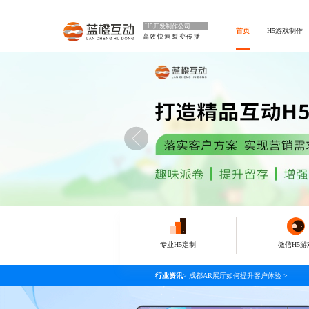
H5开发制作公司
首页
H5游戏制作
高效快速裂变传播
专业H5定制
微信H5游
行业资讯
>
成都AR展厅如何提升客户体验
>