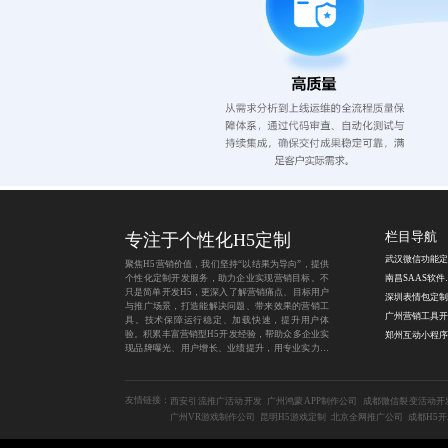
专注于个性化H5定制
栏目导航
聚焦H5营销价值，我们坚持“以结果为导向”，提供
个性化定制开发服务，助力企业实现营销目标。不
南昌SA
只是简单开发H5，更深入了解营销痛点、目标用户
与推广场景，打造能解决问题、带来效果的营销工
具。技术保障运行稳定、加载快速，提升用户体
验。积累丰富营销型H5开发经验，帮助众多企业实
现品牌曝光、用户增长、业绩提升，用专业实力为
营销之路保驾护航。
友情链接：
西安引流推广活动开发
广州鸿蒙APP制作公司
成都微信裂变活动开
广州VR游戏制作公司
昆明H5游戏定制
北京全网推广公司
成都H5开