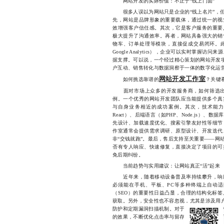
网站开发的实际价值：不止于“线上门面”
很多人误以为网站只是企业的“线上名片”，但
先，网站是品牌形象的重要载体，通过统一的视
效增强客户信任感。其次，它是客户服务的重要
极大提升了沟通效率。再者，网站具备强大的销
物车、订单处理等模块，直接促成交易闭环。此
Google Analytics），企业可以实时掌
据支撑。可以说，一个经过精心策划的网站开发项
户互动、销售转化与数据洞察于一体的数字化运
网站开发工作室
如何挑选靠谱的
？关键
面对市场上众多的开发服务商，如何筛选出
例。一个优秀的网站开发团队应当能提供多个真
与自身业务相近的成功案例。其次，技术能力
React）、后端语言（如PHP、Node.js）
先设计、加载速度优化、搜索引擎友好性等细节
作室通常会提供需求调研、原型设计、开发迭代
非“交钱就跑”。最后，售后支持至关重要——网
否有专人响应、快速修复，直接决定了项目的可
免后期纠纷。
当前趋势与实用建议：让网站真正“活”起来
近年来，随着移动设备普及率持续攀升，响应
必须能在手机、平板、PC等多种终端上自动
（SEO）的重要性日益凸显，合理的结构化标
获取。另外，安全性也不容忽视，尤其是涉及用户
防护和定期漏洞扫描机制。对于希望提升转化率的
的效果，不断优化点击率与留存率。这些细节虽不