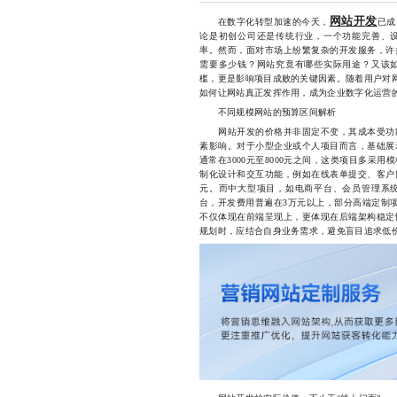
网站开发
在数字化转型加速的今天，
已成
论是初创公司还是传统行业，一个功能完善、
率。然而，面对市场上纷繁复杂的开发服务，许
需要多少钱？网站究竟有哪些实际用途？又该
槛，更是影响项目成败的关键因素。随着用户对网
如何让网站真正发挥作用，成为企业数字化运营
不同规模网站的预算区间解析
网站开发的价格并非固定不变，其成本受功能
素影响。对于小型企业或个人项目而言，基础展
通常在3000元至8000元之间，这类项目多采
制化设计和交互功能，例如在线表单提交、客户
元。而中大型项目，如电商平台、会员管理系
台，开发费用普遍在3万元以上，部分高端定制项
不仅体现在前端呈现上，更体现在后端架构稳定
规划时，应结合自身业务需求，避免盲目追求低