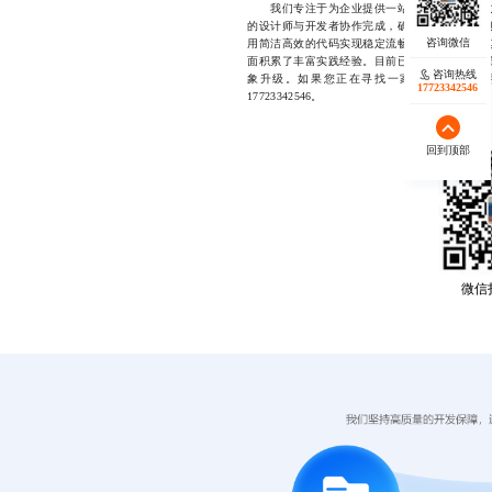
我们专注于为企业提供一站式网站开发解决方
的设计师与开发者协作完成，确保每一个细节都
用简洁高效的代码实现稳定流畅的交互体验，尤
面积累了丰富实践经验。目前已有数十家客户通
咨询热线
象升级。如果您正在寻找一家可靠、透明、
17723342546
17723342546。
回到顶部
微信