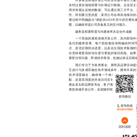
许多展览体感开发公司在宣传册中展示大量精
未经过真实场地部署与长期运行检验。企业应主
用并有观众反馈的数据。可以通过第三方平台、
性。特别要注意的是，某些公司会将其他项目的
通过程中明确提出“请提供2023年至今的完整
图，以确保所选公司具备真正的交付能力。
服务流程透明度与沟通效率决定合作成败
一个高效的展览体感开发公司，其内部协作机
迭代到最终部署，每个阶段都应有明确的时间
式，是否定期同步进度，以及在出现技术瓶颈时
往意味着更高的信任度与更低的项目风险。如果
诿责任等问题，即便技术再强，也难以保证后期
我们专注于为各类展会、展馆及品牌活动提
互设计与多感官融合技术领域多年，拥有丰富的
技术深度融合，确保每一个体感交互环节都能
配，还是高强度的并发访问支持，我们都具备完
展会及头部品牌发布会，客户满意度持续保持在9
展览体感开发公司，欢迎随时联系18140119082
咨询热线
18140119082
回到顶部