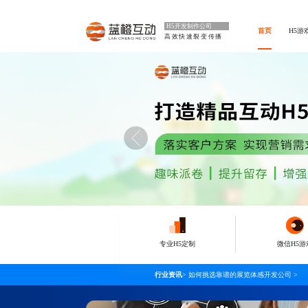
H5开发制作公司
首页
H5游
高效快速裂变传播
专业H5定制
微信H5游
行业资讯
>
如何挑选靠谱的展览体感开发公司
>