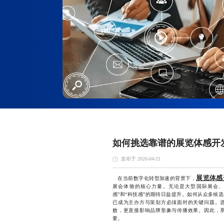
如何挑选靠谱的展览体感开
发布于 2026-04-21
展览体感
在当前数字化转型加速的背景下，
展会体验的核心力量。无论是大型国际展会、
感”和“科技感”的期待日益提升。如何从众多候
已成为主办方与策划方必须面对的关键问题。
败，更直接影响品牌形象与传播效果。因此，
要。