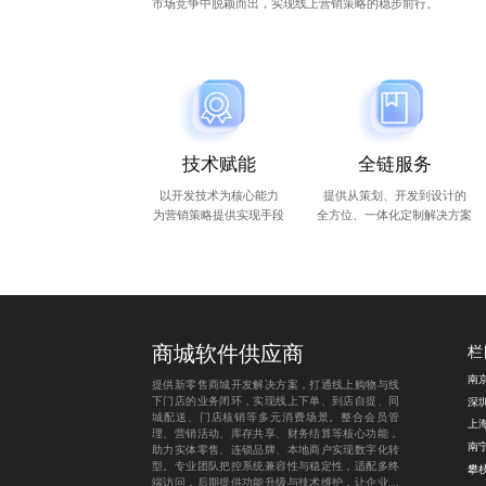
市场竞争中脱颖而出，实现线上营销策略的稳步前行。
技术赋能
全链服务
以开发技术为核心能力
提供从策划、开发到设计的
为营销策略提供实现手段
全方位、一体化定制解决方案
商城软件供应商
栏
提供新零售商城开发解决方案，打通线上购物与线
下门店的业务闭环，实现线上下单、到店自提、同
城配送、门店核销等多元消费场景。整合会员管
理、营销活动、库存共享、财务结算等核心功能，
南
助力实体零售、连锁品牌、本地商户实现数字化转
型。专业团队把控系统兼容性与稳定性，适配多终
攀枝
端访问，后期提供功能升级与技术维护，让企业轻