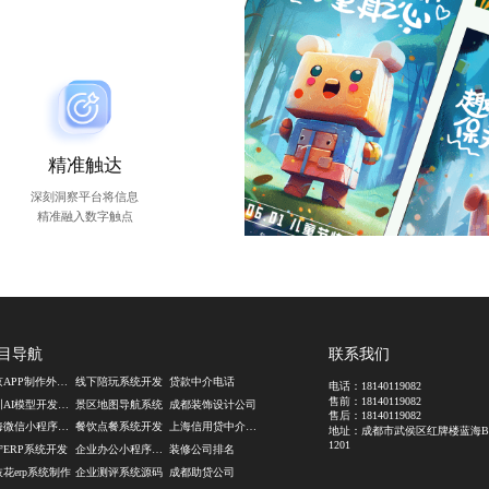
精准触达
深刻洞察平台将信息
精准融入数字触点
目导航
联系我们
南京APP制作外包公司
线下陪玩系统开发
贷款中介电话
电话：
18140119082
售前：
18140119082
深圳AI模型开发公司
景区地图导航系统
成都装饰设计公司
售后：
18140119082
上海微信小程序定制
餐饮点餐系统开发
上海信用贷中介公司
地址：成都市武侯区红牌楼蓝海
1201
宁ERP系统开发
企业办公小程序开发
装修公司排名
花erp系统制作
企业测评系统源码
成都助贷公司