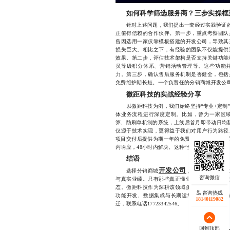
如何科学筛选服务商？三步实操框
针对上述问题，我们提出一套经过实践验证的“
正值得信赖的合作伙伴。第一步，重点考察团队
曾因选用一家仅靠模板搭建的开发公司，导致其
损失巨大。相比之下，有经验的团队不仅能提供
效果。第二步，评估技术架构是否支持关键功能
员等级积分体系、营销活动管理等。这些功能
力。第三步，确认售后服务机制是否健全，包括
免费维护期长短。一个负责任的分销商城开发公司
微距科技的实战经验分享
以微距科技为例，我们始终坚持“专业+定制”
体业务流程进行深度定制。比如，曾为一家区
算、防刷单机制的系统，上线后首月即带动日均新
仅源于技术实现，更得益于我们对用户行为路径
项目交付后提供为期一年的免费维护服务，并设
内响应，48小时内解决。这种“全周期服务”理
结语
开发公司
选择分销商城
，绝不能只看价格
与真实业绩。只有那些真正懂业务、能落地、愿
态。微距科技作为深耕该领域多年的专业服务商
咨询热线
功能开发、数据集成与长期运维的一体化解决
18140119082
迁，联系电话17723342546。
回到顶部