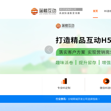
H5开发制作公司
首页
H5游
高效快速裂变传播
专业H5定制
微信H5游
行业资讯
>
分销商城开发公司选择指南
>