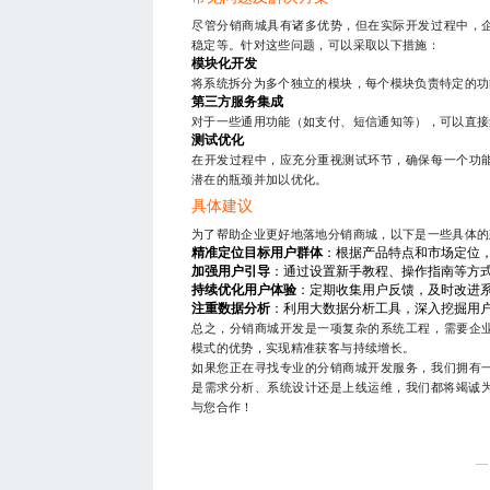
尽管分销商城具有诸多优势，但在实际开发过程中，
稳定等。针对这些问题，可以采取以下措施：
模块化开发
将系统拆分为多个独立的模块，每个模块负责特定的功
第三方服务集成
对于一些通用功能（如支付、短信通知等），可以直接
测试优化
在开发过程中，应充分重视测试环节，确保每一个功
潜在的瓶颈并加以优化。
具体建议
为了帮助企业更好地落地分销商城，以下是一些具体的
精准定位目标用户群体
：根据产品特点和市场定位
加强用户引导
：通过设置新手教程、操作指南等方
持续优化用户体验
：定期收集用户反馈，及时改进
注重数据分析
：利用大数据分析工具，深入挖掘用
总之，分销商城开发是一项复杂的系统工程，需要企
模式的优势，实现精准获客与持续增长。
如果您正在寻找专业的分销商城开发服务，我们拥有
是需求分析、系统设计还是上线运维，我们都将竭诚为您
与您合作！
—