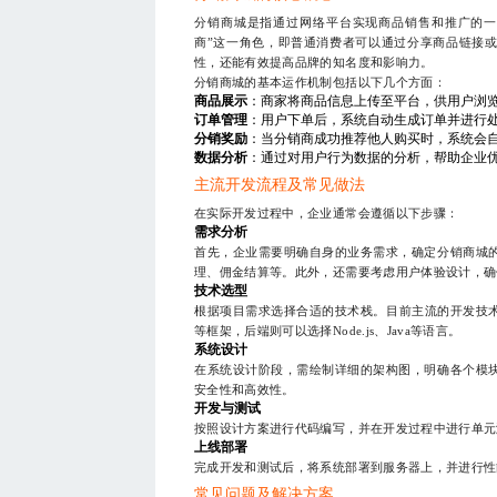
分销商城是指通过网络平台实现商品销售和推广的一
商”这一角色，即普通消费者可以通过分享商品链接
性，还能有效提高品牌的知名度和影响力。
分销商城的基本运作机制包括以下几个方面：
商品展示
：商家将商品信息上传至平台，供用户浏
订单管理
：用户下单后，系统自动生成订单并进行
分销奖励
：当分销商成功推荐他人购买时，系统会
数据分析
：通过对用户行为数据的分析，帮助企业
主流开发流程及常见做法
在实际开发过程中，企业通常会遵循以下步骤：
需求分析
首先，企业需要明确自身的业务需求，确定分销商城
理、佣金结算等。此外，还需要考虑用户体验设计，确
技术选型
根据项目需求选择合适的技术栈。目前主流的开发技术包括
等框架，后端则可以选择Node.js、Java等语言。
系统设计
在系统设计阶段，需绘制详细的架构图，明确各个模
安全性和高效性。
开发与测试
按照设计方案进行代码编写，并在开发过程中进行单元
上线部署
完成开发和测试后，将系统部署到服务器上，并进行性
常见问题及解决方案