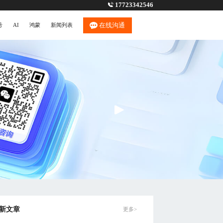
17723342546
在线沟通
号
AI
鸿蒙
新闻列表
新文章
更多>