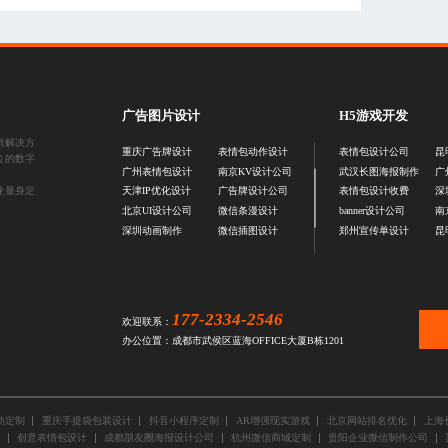
广告图片设计
H5游戏开发
销解决方
重庆广告牌设计
表情包动作设计
表情包设计公司
昆
位的数字
广州表情包设计
南京KV设计公司
武汉长图海报制作
广
业量身定
天津IP优化设计
广告牌设计公司
表情包设计收费
深
北京UI设计公司
微信条漫设计
banner设计公司
南
深圳动画制作
微信插图设计
郑州宣传单设计
昆
177-2334-2546
欢迎联系：
办公位置：成都市武侯区蓝海OFFICE大厦B栋1201
动定制
重庆手提袋包装设计
抖音小程序定制
AR增强现实游戏
北京网站排名优化
上海
创意表情包设计
成都朋友圈海报设计公司
杭州微信商城定制
贵阳企业微信制作公司