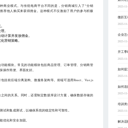
种商业模式。与传统电商平台不同的是，分销商城引入了“分销
2025-11
或推荐他人购买来获得佣金。这种模式不仅激励了用户的参与积极
微距互
2025-11
览。
处理。
企业怎
自动计算并发放佣金。
优化营销策略。
2025-11
开工季
2025-11
的功能模块。常见的功能模块包括商品管理、订单管理、分销商管
如何提
保操作简便、界面友好。
2025-11
前后端分离架构、微服务架构等。前端可选用React、Vue.js
如何选
2025-11
块之间的关系。同时，还需制定数据库设计方案，确保数据存储的
培训类
测试和集成测试，以确保系统的稳定性和可靠性。
2025-11
能优化和安全加固。
解决适