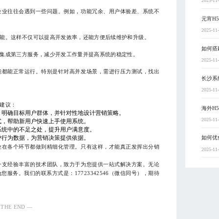
2025-11
企业往往会遇到一些问题。例如，功能冗余、用户体验差、系统不
元宵H
2025-11
能。这样不仅可以提高开发效率，还能方便后续维护和升级。
如何搭
集成第三方服务，减少开发工作量并提高系统的稳定性。
2025-11
能都能正常运行。特别是针对高并发场景，需进行压力测试，找出
长沙系
2025-11
建议：
海外H
，明确目标用户群体，并针对性地设计营销策略。
2025-11
式，帮助新用户快速上手使用系统。
系统中的不足之处，提升用户满意度。
户行为数据，为营销决策提供依据。
如何优
业在各个环节都做到精细化管理。只有这样，才能真正发挥出分销
2025-11
一支经验丰富的技术团队，致力于为您提供一站式解决方案。无论
服务。我们的联系方式是：17723342546（微信同号），期待
 THE END —