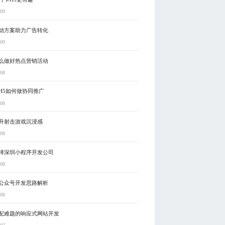
-09
动方案助力广告转化
-09
么做好热点营销活动
-08
H5如何做协同推广
-08
升射击游戏沉浸感
-08
择深圳小程序开发公司
-08
公众号开发思路解析
-08
配难题的响应式网站开发