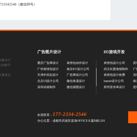
7723342546
（微信同号）
广告图片设计
H5游戏开发
销解决方
重庆广告牌设计
表情包动作设计
表情包设计公司
昆
位的数字
广州表情包设计
南京KV设计公司
武汉长图海报制作
广
业量身定
天津IP优化设计
广告牌设计公司
表情包设计收费
深
北京UI设计公司
微信条漫设计
banner设计公司
南
深圳动画制作
微信插图设计
郑州宣传单设计
昆
177-2334-2546
欢迎联系：
办公位置：成都市武侯区蓝海OFFICE大厦B栋1201