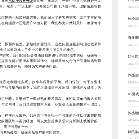
，导致
活动小程序开发
周期长、成本高。一些企业在尝试自行开发
商。然而，市场上的一些开发公司由于沟通不畅、理解偏差等原
2025-11
线维护的一站式解决方案。我们深入了解客户需求，结合丰富的项
长沙系
是在功能设计还是用户体验方面，我们都力求做到最好，确保每个
2025-11
海外H
配、界面体验差、后期维护困难等。这些问题直接影响活动效果和
2025-11
免这些问题成为了企业和开发者共同关注的重点。
户需求。我们的团队会在项目初期进行详细的需求调研，确保每一
如何优
还提供免费试用版本供测试优化，确保最终交付的产品能够达到最
2025-11
售后服务体系，随时为客户解决问题。
体感游
程序定制领域实现了效率与质量的平衡。我们深知，对于企业来
2025-11
证产品质量的前提下，我们尽量缩短开发周期，降低开发成本，为
H5游
项目经验，并形成了一套成熟的开发流程。无论是简单的报名签到
2025-11
。与此同时，我们也注重技术创新，积极引入最新的技术和理念，
体感跑
动小程序开发服务。如果您正在寻找一个可靠的合作伙伴来帮助您
2025-11
业的团队和丰富的经验，可以为您提供从需求分析到上线维护的一
号），期待与您的合作！
舞蹈体
间紧急处理，确保满足客户的时间要求。