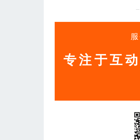
—
服
专注于互