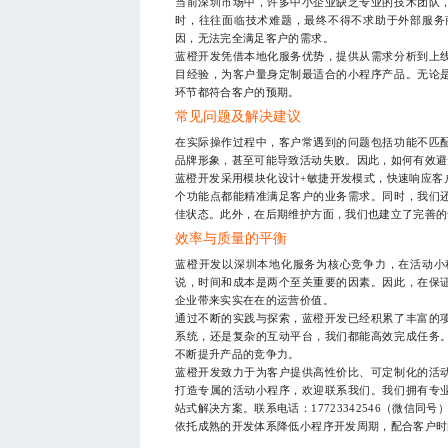
当前深圳市场中，许多中小企业缺乏专业的技术团队
时，往往面临技术难题，最终不得不求助于外部服务
因，无法完全满足客户的需求。
蓝橙开发凭借本地化服务优势，提供从需求分析到上
目经验，为客户量身定制最适合的小程序产品。无论
环节都符合客户的预期。
常见问题及解决建议
在实际操作过程中，客户常遇到的问题包括功能不匹
品牌形象，甚至可能导致活动失败。因此，如何有效避
蓝橙开发采用模块化设计+敏捷开发模式，快速响应客
个功能点都能精准满足客户的业务需求。同时，我们
佳状态。此外，在后期维护方面，我们也建立了完善的
效率与质量的平衡
蓝橙开发以深圳本地化服务为核心竞争力，在活动小
说，时间和成本是两个至关重要的因素。因此，在保
企业带来实实在在的运营价值。
通过不断的实践与探索，蓝橙开发已经积累了丰富的
系统，还是复杂的互动平台，我们都能高效完成任务
不断提升产品的竞争力。
蓝橙开发致力于为客户提供高性价比、可定制化的活
打造专属的活动小程序，欢迎联系我们。我们拥有专
站式解决方案。联系电话：17723342546（微信同
依托成熟的开发体系降低小程序开发周期，配合客户时