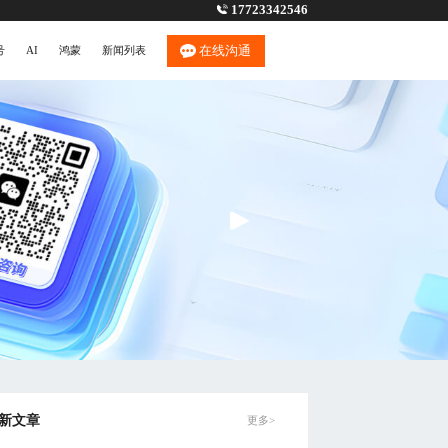
17723342546
在线沟通
号
AI
鸿蒙
新闻列表
新文章
更多>