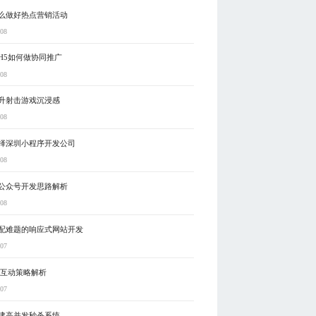
么做好热点营销活动
-08
H5如何做协同推广
-08
升射击游戏沉浸感
-08
择深圳小程序开发公司
-08
公众号开发思路解析
-08
配难题的响应式网站开发
-07
5互动策略解析
-07
建高并发秒杀系统