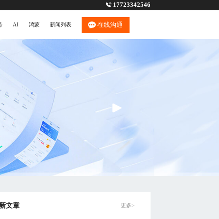
17723342546
在线沟通
号
AI
鸿蒙
新闻列表
新文章
更多>