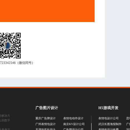
7723342546
（微信同号）
广告图片设计
H5游戏开发
销解决方
重庆广告牌设计
表情包动作设计
表情包设计公司
昆
位的数字
广州表情包设计
南京KV设计公司
武汉长图海报制作
广
业量身定
天津IP优化设计
广告牌设计公司
表情包设计收费
深