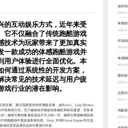
如何优
2025-11
兴的互动娱乐方式，近年来受
体感游
2025-11
。它不仅融合了传统跑酷游戏
H5游
感技术为玩家带来了更加真实
2025-11
发一款成功的体感跑酷游戏并
体感跑
到用户体验进行全面优化。本
2025-11
如何通过系统性的开发方案，
舞蹈体
解决常见的技术延迟与用户疲
2025-11
游戏行业的潜在影响。
合肥H
2025-11
。通过高精度的动作捕捉设备，如Kinect、Leap Motion
戏中的角色行为。为了确保动作捕捉的准确性和响应速度，开发者
鸿蒙游
此外，物理引擎的集成也是必不可少的一环。物理引擎能够模拟现
2025-11
动作更加逼真和自然。Unity 3D和Unreal Engine等主流
据项目需求选择合适的引擎进行开发。
优质的