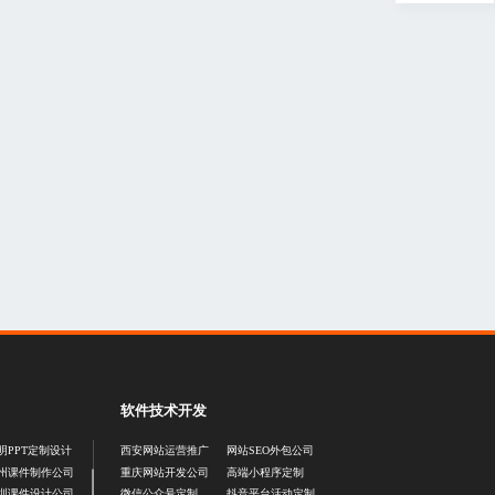
软件技术开发
明PPT定制设计
西安网站运营推广
网站SEO外包公司
州课件制作公司
重庆网站开发公司
高端小程序定制
圳课件设计公司
微信公众号定制
抖音平台活动定制