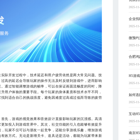
2025-11
企业找
2025-11
微预约
2025-11
合肥鸿
2025-11
在实际开发过程中，技术延迟和用户疲劳依然是两大常见问题。技
H5游
，过高的延迟会导致玩家的操作无法及时反馈到游戏中，进而影响
2025-11
案。通过智能调整游戏的帧率，可以在保证画面流畅度的同时，降
提升用户体验的重要手段。每个玩家的身体素质和技术水平不同，
如何选
家找到适合自己的挑战强度，避免因难度过高或过低而导致的疲劳
2025-11
互动H
。首先，游戏的视觉效果和音效设计直接影响玩家的沉浸感。高清
2025-11
家更加投入到游戏世界中。其次，社交功能的引入也能够有效提升
能，玩家不仅可以与朋友一起竞争，还能分享游戏乐趣，增加游戏
南京H
的有效方式。无论是新增关卡、道具还是活动，都能为玩家带来新