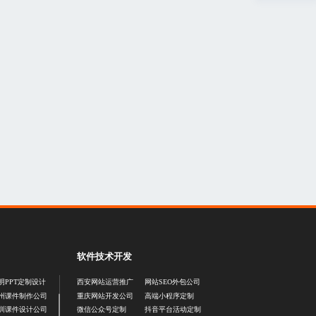
软件技术开发
明PPT定制设计
西安网站运营推广
网站SEO外包公司
州课件制作公司
重庆网站开发公司
高端小程序定制
圳课件设计公司
微信公众号定制
抖音平台活动定制