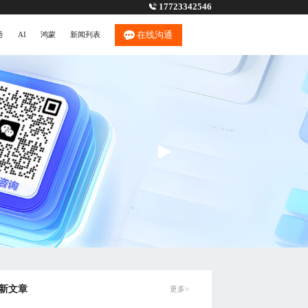
17723342546
在线沟通
号
AI
鸿蒙
新闻列表
新文章
更多>