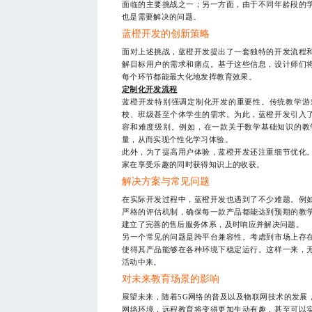
面临的主要挑战之一；另一方面，由于不同年龄段的
也是需要解决的问题。
蓝橙开发的创新策略
面对上述挑战，蓝橙开发提出了一套独特的开发流程
解目标用户的需求和痛点。基于这些信息，设计师们
每个环节都能最大化地发挥教育效果。
定制化开发流程
蓝橙开发特别强调定制化开发的重要性。传统教学游
校、班级甚至个体学生的需求。为此，蓝橙开发引入
容和难度级别。例如，在一款关于数学基础知识的教
量，从而实现个性化学习体验。
此外，为了提高用户体验，蓝橙开发还注重细节优化
家在享受乐趣的同时获得知识上的收获。
解决方案与常见问题
在实际开发过程中，蓝橙开发也遇到了不少难题。例
严格的评估机制，确保每一款产品都能达到预期的教
建立了完善的售后服务体系，及时响应并解决问题。
另一个常见的问题是跨平台兼容性。考虑到市场上存
使得其产品能够在各种环境下稳定运行。这样一来，
活动中来。
对未来教育场景的影响
展望未来，随着5G网络的普及以及物联网技术的发展
网络环境，远程教育将变得更加生动有趣，甚至可以