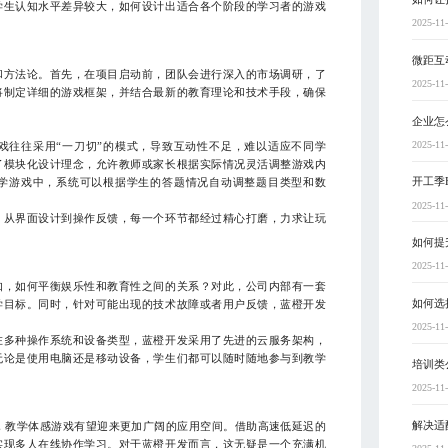
学生认知水平差异较大，如何设计出适合各个阶段的学习者的游戏
2025-11
微距互
和方法论。首先，在项目启动前，团队会进行深入的市场调研，了
2025-11
将制定详细的游戏框架，并结合最新的教育理论和技术手段，确保
企业怎
2025-11
戏往往采用“一刀切”的模式，导致互动性不足，难以适应不同学
了模块化设计理念，允许教师或家长根据实际情况灵活调整游戏内
开工季
学游戏中，系统可以根据学生的答题情况自动调整题目类型和数
2025-11
。从界面设计到操作反馈，每一个环节都经过精心打磨，力求让玩
如何提
2025-11
如，如何平衡娱乐性和教育性之间的关系？对此，公司内部有一套
如何选
学目标。同时，针对可能出现的技术故障或者用户反馈，蓝橙开发
2025-11
在多种操作系统和设备类型，蓝橙开发采用了先进的云服务架构，
无论是使用电脑还是移动设备，学生们都可以随时随地参与到教学
培训类
2025-11
解决适
，教学体感游戏有望迎来更加广阔的应用空间。借助高速低延迟的
实现多人在线协作学习。对于蓝橙开发而言，这无疑是一个充满机