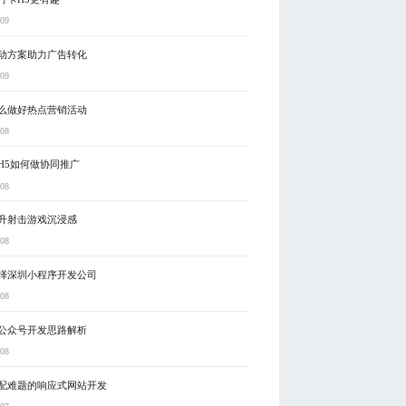
-09
动方案助力广告转化
-09
么做好热点营销活动
-08
H5如何做协同推广
-08
升射击游戏沉浸感
-08
择深圳小程序开发公司
-08
公众号开发思路解析
-08
配难题的响应式网站开发