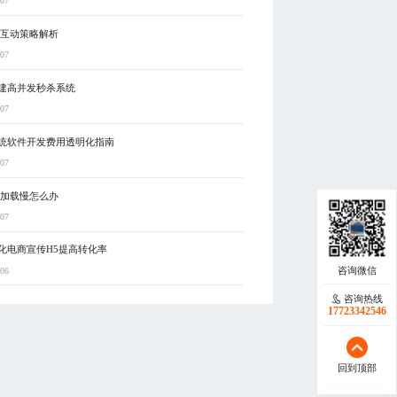
-07
5互动策略解析
-07
建高并发秒杀系统
-07
统软件开发费用透明化指南
-07
5加载慢怎么办
-07
化电商宣传H5提高转化率
-06
咨询热线
17723342546
回到顶部