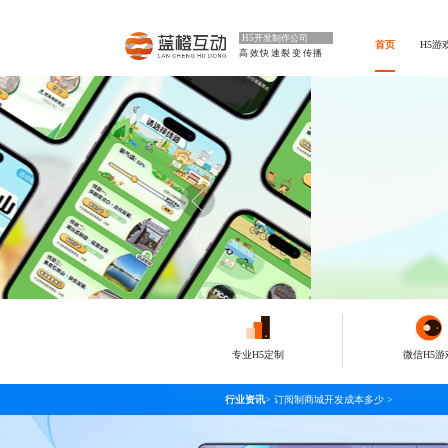
H5开发制作公司
首页
H5游
高效快速裂变传播
专业H5定制
微信H5游
行业资讯
>
订阅制商城开发成本多少
>