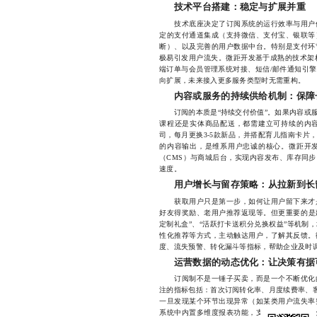
技术平台搭建：稳定与扩展并重
技术底座决定了订阅系统的运行效率与用户体
定的支付通道集成（支持微信、支付宝、银联等
断）、以及完善的用户数据中台。特别是支付环
极易引发用户流失。微距开发基于成熟的技术架
端订单与会员管理系统对接、短信/邮件通知引
向扩展，未来接入更多服务类型时无需重构。
内容或服务的持续供给机制：保障
订阅的本质是“持续交付价值”。如果内容或服
课程还是实体商品配送，都需建立可持续的内
司，每月更换3-5款新品，并搭配育儿指南卡片
的内容输出，是维系用户忠诚的核心。微距开
（CMS）与商城后台，实现内容发布、库存同
速度。
用户增长与留存策略：从拉新到长
获取用户只是第一步，如何让用户留下来才是
好友得奖励、老用户推荐返现等。但更重要的是
定制礼盒”、“活跃打卡送积分兑换权益”等机制
性化推荐等方式，主动触达用户，了解其反馈。
度、流失预警、转化漏斗等指标，帮助企业及时
运营数据的动态优化：让决策有据
订阅制不是一锤子买卖，而是一个不断优化的
注的指标包括：首次订阅转化率、月度续费率、客
一旦发现某个环节出现异常（如某类用户流失率
系统中内置多维度报表功能，支持按时间、用户