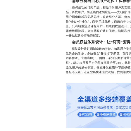
需求分析与目标用户定位：从模糊
任何成功的订阅产品，都始于对用户真实需求
品，再找用户。而正确的逻辑应是——先明确“谁
用户画像建模和竞品分析，锁定细分人群。例如
是“省心+个性化”，而非单纯低价；而面向中小
全。只有精准定义目标用户，后续的权益设计、
需求梳理阶段，会协助客户通过问卷、访谈和行
一开始就具备市场匹配度。
会员权益体系设计：让“订阅”变
权益设计是订阅制成败的关键。如果用户觉得“
效的会员体系，必须包含“看得见”的价值（如专
内容推送、专属客服）。例如，某知识类平台通过
群”，成功将月费用户的留存率提升至78%。此
激发用户的成长欲望。微距开发在该环节提供模
务包等元素，让企业能快速迭代试错，找到最优