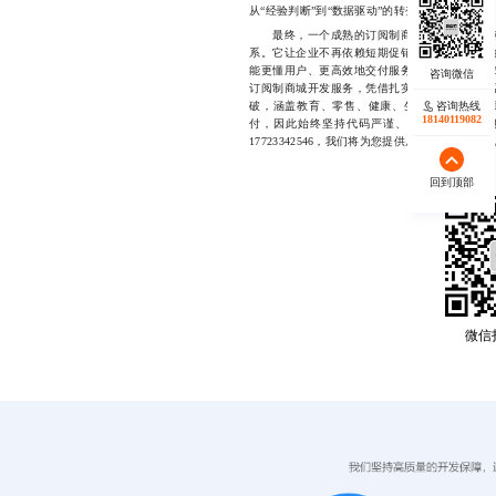
从“经验判断”到“数据驱动”的转变。
最终，一个成熟的订阅制商城，不仅能带来稳
系。它让企业不再依赖短期促销，而是依靠持续
能更懂用户、更高效地交付服务，谁就能率先构
订阅制商城开发服务，凭借扎实的技术能力和丰
咨询热线
破，涵盖教育、零售、健康、生活服务等多个
18140119082
付，因此始终坚持代码严谨、交付可靠、服务
17723342546，我们将为您提供从需求评估
回到顶部
微信