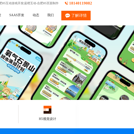
18140119082
肥H5互动游戏开发|蓝橙互动-合肥H5页面制作
发
SAAS开发
动态
我们
了解详情
H5视觉设计