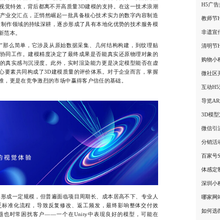
H5广
视觉特效，背后都离不开高质量3D建模的支持。在这一技术浪潮
产业交汇点，正悄然崛起一批具备核心技术实力的数字内容制造
教师节
模制作领域的持续深耕，逐步形成了具有本地化优势的技术服务模
非遗宣
新范本。
”那么简单，它涉及从原始数据采集、几何结构构建，到纹理贴
清明节
协同工作。建模精度决定了最终成果是否能真实还原物理对象的
购物小
的真实感与沉浸度。此外，实时渲染能力更是决定模型能否在虚
心要素共同构成了3D建模质量的评价体系。对于企业而言，掌握
微社区
准，更是在竞争激烈的市场中赢得客户信任的基础。
互动H
导览A
3D模
微信引
分销活
百家号
体感定
深圳小
形成一定规模，但普遍面临项目周期长、成本居高不下、专业人
哪家网
乏标准化流程，导致反复修改、返工频发，最终影响整体交付效
如何选
也时常困扰客户——一个在Unity中表现良好的模型，可能在