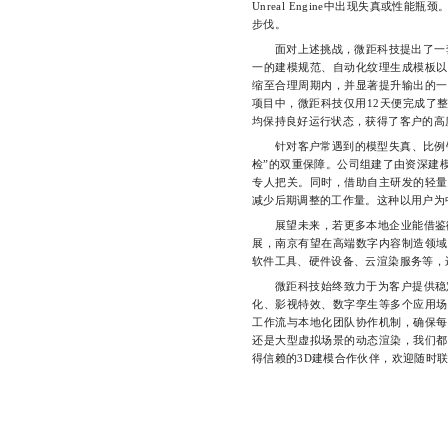
Unreal Engine中出现失真或
步伐。
面对上述挑战，微距科技提出了一套以
一的建模规范、自动化纹理生成模板以
缩至合理周期内，并显著提升输出的一
项目中，微距科技仅用12天便完成了
均保持良好运行状态，获得了客户的高
针对客户常遇到的模型失真、比例错位
检”的双重保障。公司组建了由资深建
专人把关。同时，借助自主研发的轻量
减少后期调整的工作量。这种以用户为
展望未来，若更多本地企业能借鉴微
展，南京有望在高端数字内容制造领域
软件工具、硬件设备、云渲染服务等，
微距科技始终致力于为客户提供稳定
化、影视特效、数字孪生等多个应用场
工作流与本地化团队协作机制，确保每
还是大型虚拟场景的动态渲染，我们都
得信赖的3D建模合作伙伴，欢迎随时联系。1