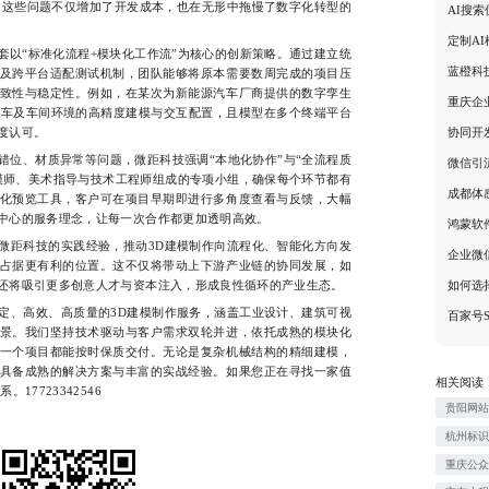
性能瓶颈。这些问题不仅增加了开发成本，也在无形中拖慢了数字化转型的
AI搜
定制A
“标准化流程+模块化工作流”为核心的创新策略。通过建立统
蓝橙科
及跨平台适配测试机制，团队能够将原本需要数周完成的项目压
致性与稳定性。例如，在某次为新能源汽车厂商提供的数字孪生
重庆企
整车及车间环境的高精度建模与交互配置，且模型在多个终端平台
协同开
度认可。
、材质异常等问题，微距科技强调“本地化协作”与“全流程质
微信引
模师、美术指导与技术工程师组成的专项小组，确保每个环节都有
成都体
化预览工具，客户可在项目早期即进行多角度查看与反馈，大幅
中心的服务理念，让每一次合作都更加透明高效。
鸿蒙软
距科技的实践经验，推动3D建模制作向流程化、智能化方向发
企业微
占据更有利的位置。这不仅将带动上下游产业链的协同发展，如
如何选
还将吸引更多创意人才与资本注入，形成良性循环的产业生态。
、高效、高质量的3D建模制作服务，涵盖工业设计、建筑可视
百家号
景。我们坚持技术驱动与客户需求双轮并进，依托成熟的模块化
一个项目都能按时保质交付。无论是复杂机械结构的精细建模，
具备成熟的解决方案与丰富的实战经验。如果您正在寻找一家值
相关阅读
7723342546
贵阳网
杭州标
重庆公