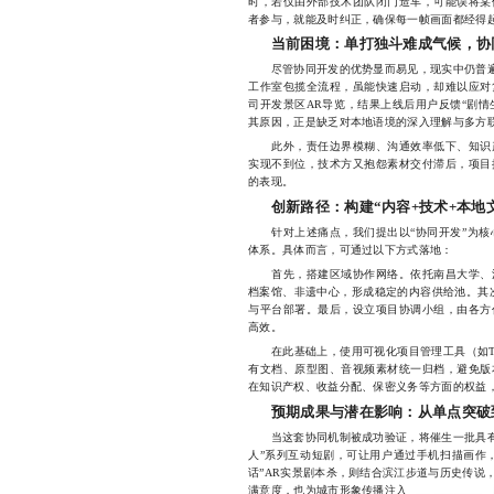
时，若仅由外部技术团队闭门造车，可能误将某
者参与，就能及时纠正，确保每一帧画面都经得
当前困境：单打独斗难成气候，协
尽管协同开发的优势显而易见，现实中仍普遍存
工作室包揽全流程，虽能快速启动，却难以应对
司开发景区AR导览，结果上线后用户反馈“剧情生
其原因，正是缺乏对本地语境的深入理解与多方
此外，责任边界模糊、沟通效率低下、知识产
实现不到位，技术方又抱怨素材交付滞后，项目
的表现。
创新路径：构建“内容+技术+本地
针对上述痛点，我们提出以“协同开发”为核心
体系。具体而言，可通过以下方式落地：
首先，搭建区域协作网络。依托南昌大学、江
档案馆、非遗中心，形成稳定的内容供给池。其
与平台部署。最后，设立项目协调小组，由各方
高效。
在此基础上，使用可视化项目管理工具（如Tre
有文档、原型图、音视频素材统一归档，避免版
在知识产权、收益分配、保密义务等方面的权益
预期成果与潜在影响：从单点突破
当这套协同机制被成功验证，将催生一批具有南
人”系列互动短剧，可让用户通过手机扫描画作，
话”AR实景剧本杀，则结合滨江步道与历史传说
满意度，也为城市形象传播注入新活力。