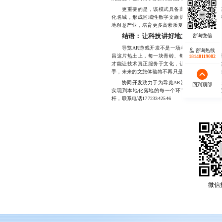
更重要的是，该模式具备高度可复制性。未来
化名城，形成区域性数字文旅协同生态。同时，
地创意产业，培育更多高素质复合型人才。
结语：让科技讲好地方故事
导览AR游戏开发不是一场单纯的技术竞赛，
咨询热线
昌这片热土上，每一块青砖、每一段传说都值得
18140119082
才能让技术真正服务于文化，让虚拟世界承载真
手，未来的文旅体验将不再只是“看一眼”，而是“
协同开发致力于为导览AR游戏项目提供全链
回到顶部
实现到本地化落地的每一个环节，助力南昌及
杆，联系电话17723342546
微信