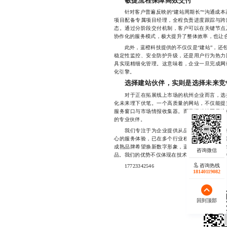
敏捷流程保障高效交付
针对客户普遍反映的“建站周期长”“沟通成本
项目配备专属项目经理，全程负责进度跟踪与跨
态。通过分阶段交付机制，客户可以在关键节点
协作化的服务模式，极大提升了整体效率，也让
此外，蓝橙科技提供的不仅仅是“建站”，还包
稳定性监控、安全防护升级，还是用户行为热力
具实现精细化管理。这意味着，企业一旦完成网
化引擎。
选择建站伙伴，实则是选择未来竞
对于正在拓展线上市场的杭州企业而言，选择
化未来埋下伏笔。一个高质量的网站，不仅能提
服务窗口与市场情报收集器。而蓝橙科技正是这
的专业伙伴。
我们专注于为企业提供从品牌定位到落地执行
心的服务体验，已在多个行业积累了丰富的成功
成熟品牌希望焕新数字形象，蓝橙科技都能根据
品。我们的优势不仅体现在技术实现上，更在于
咨询热线
17723342546
18140119082
回到顶部