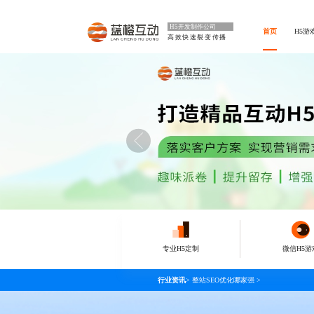
H5开发制作公司
首页
H5游
高效快速裂变传播
专业H5定制
微信H5游
行业资讯
>
整站SEO优化哪家强
>