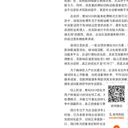
投放广告，依然能持续吸引精准访客。尤其对于中
吸引力。同时，高质量的网站结构还能显著提升
这不仅是技术层面的提升，更是对企业整体数字
在杭州，整站SEO的服务收费模式大致可分
其中，按项目收费常见于初期诊断与基础优化阶
年则更适用于有持续运营需求的客户，通常包含
虽然听起来诱人，但实际执行中存在较大风险——
难兑现”的困境。因此，企业在选择服务模式时
价或过度依赖效果承诺。
值得注意的是，一套合理的整站SEO方案，
面加载速度优化、移动端适配、语义化标签设置
活服务平台，在进行整站优化前，其首页加载时
调整后，页面响应速度缩短至1.8秒，核心页面收
例充分说明，真正的优化不是“打补丁”，而是从
为了确保投入产出比最大化，企业应在合作初期
键词排名上升数量、自然流量增长率、平均访问
服务成效，也能倒逼服务商提供真实有效的策略
拥有成功案例背书的专业团队，避免因信息不对
综上所述，整站SEO优化并非简单的“技术活
用户体验设计的综合性工程。对于杭州企业来说
收费模式，并建立可量化的评估机制，才是实现
争中脱颖而出，真正把搜索引擎变成推动业务发
我们专注于为企业提供专业、透明、可落地的
咨询热线
经验，已为多家本地企业提供过从诊断到持续优
18140119082
实现转化提升，目前正承接新一批企业项目，若您有相
们，我们将为您量身定制符合业务目标的优化路