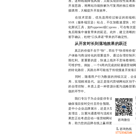
准。这样既能降低风险，又能实现阶段性成果展
开发思路，将网站功能拆解为可复用的独立模块
接调用，大幅提升开发效率。
在技术层面，优先选用经过验证的前端框架与后端服
SSR（服务端渲染）站点，不仅加载速度快，对
化测试工具，如Puppeteer或Cypress，
免后期集中修复带来的延迟。此外，建立清晰的
签字确认，杜绝“口头承诺”带来的不确定性。
从开发时长到落地效果的跃迁
真正的价值不在于“快”，而在于“快得有价值
户体验与商业转化的双重提升。通过合理控制开
期红利。更重要的是，快速上线并不意味着牺牲
可维护性。例如，一个6周内完成的轻量级营销
的转化路径，其跳出率可能低于传统慢速开发项
同时，随着用户行为数据的持续沉淀，企业
局，实现精准迭代。这正是现代营销网站区别于
的合理控制，本质上是一种资源分配与战略部署
值的环节中。
营销
我们专注于为企业提供专业、高效的
确保项目按时交付且符合预期。团队拥有丰富的
是中小企业品牌展示，还是大型企业的全渠道营
发理念，注重沟通透明与流程规范，帮助客户在
果您正在考虑启动一项营销网站开发项目，欢迎随时联
务，助力您的品牌在线上赢得更多关注与信任。
咨询热线
17723342546