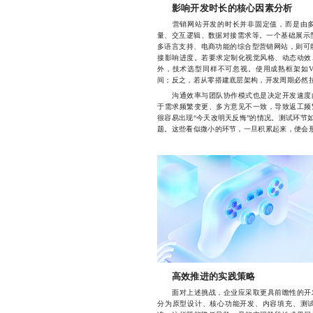
影响开发时长的核心因素分析
营销网站开发的时长并非固定值，而是由多
量、交互逻辑、数据对接需求等。一个基础展示型
多语言支持、电商功能的综合型营销网站，则可能
接影响进度。若要求定制化视觉风格、动态动效
外，技术选型同样不可忽视。使用成熟框架如Vue
间；反之，若从零搭建底层架构，开发周期必然
沟通效率与团队协作模式也是决定开发速度的
于需求频繁变更、多方意见不一致，导致返工频
很容易出现“今天改明天反悔”的情况。测试环节
题。这些看似微小的环节，一旦积累起来，便会形
高效推进的实践策略
面对上述挑战，企业应采取更具前瞻性的开发
分为原型设计、核心功能开发、内容填充、测