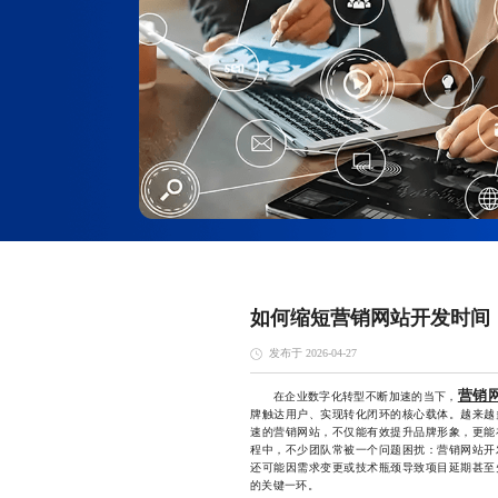
如何缩短营销网站开发时间
发布于 2026-04-27
营销
在企业数字化转型不断加速的当下，
牌触达用户、实现转化闭环的核心载体。越来越
速的营销网站，不仅能有效提升品牌形象，更能
程中，不少团队常被一个问题困扰：营销网站开
还可能因需求变更或技术瓶颈导致项目延期甚至
的关键一环。