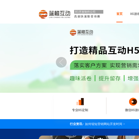
H5开发制作公司
首页
H5游
高效快速裂变传播
专业H5定制
微信H5游
行业资讯
>
如何缩短营销网站开发时间
>