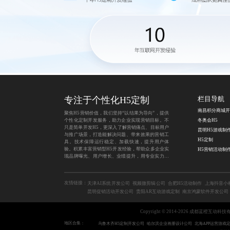
专注于个性化H5定制
栏目导航
聚焦H5营销价值，我们坚持“以结果为导向”，提供
个性化定制开发服务，助力企业实现营销目标。不
冬奥会H5
只是简单开发H5，更深入了解营销痛点、目标用户
昆明H5游戏制
与推广场景，打造能解决问题、带来效果的营销工
H5定制
具。技术保障运行稳定、加载快速，提升用户体
验。积累丰富营销型H5开发经验，帮助众多企业实
H5营销活动制
现品牌曝光、用户增长、业绩提升，用专业实力为
营销之路保驾护航。
友情链接：
天津AI系统开发公司
视频微剪辑公司
合肥H5活动制作
上海抖音小
昆明促销活动开发公司
贵阳AR互动游戏定制
南京鸿蒙软件开发公司
Copyright © 2014-2026 成都蓝橙互动科
地区合集：
乌鲁木齐H5定制开发公司
哈尔滨企业画册设计公司
北海APP运营游戏