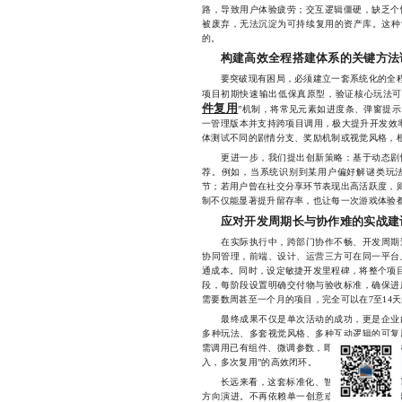
路，导致用户体验疲劳；交互逻辑僵硬，缺乏个
被废弃，无法沉淀为可持续复用的资产库。这种
的。
构建高效全程搭建体系的关键方法
要突破现有困局，必须建立一套系统化的全程搭
项目初期快速输出低保真原型，验证核心玩法可
件复用
”机制，将常见元素如进度条、弹窗提示
一管理版本并支持跨项目调用，极大提升开发效率
体测试不同的剧情分支、奖励机制或视觉风格，
更进一步，我们提出创新策略：基于动态剧情
荐。例如，当系统识别到某用户偏好解谜类玩
节；若用户曾在社交分享环节表现出高活跃度，则
制不仅能显著提升留存率，也让每一次游戏体验
应对开发周期长与协作难的实战建
在实际执行中，跨部门协作不畅、开发周期过
协同管理，前端、设计、运营三方可在同一平台
通成本。同时，设定敏捷开发里程碑，将整个项目
段，每阶段设置明确交付物与验收标准，确保进
需要数周甚至一个月的项目，完全可以在7至14
最终成果不仅是单次活动的成功，更是企业内
多种玩法、多套视觉风格、多种互动逻辑的可复
需调用已有组件、微调参数，即可快速生成新版本
入，多次复用”的高效闭环。
长远来看，这套标准化、智能化的全程搭建体
方向演进。不再依赖单一创意或临时外包，而是