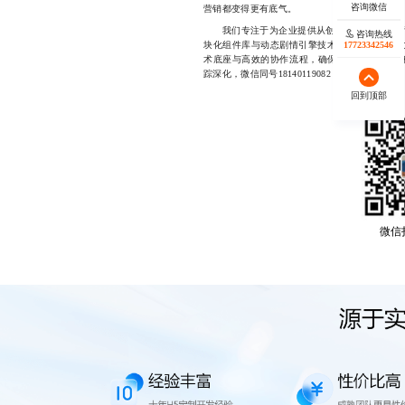
营销都变得更有底气。
我们专注于为企业提供从创意策划到落地执
咨询热线
17723342546
块化组件库与动态剧情引擎技术支持，已成功助
术底座与高效的协作流程，确保项目在7-14天
踪深化，微信同号18140119082
回到顶部
微信