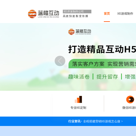
H5开发制作公司
首页
H5游戏制作
高效快速裂变传播
专业H5定制
微信H5游
行业资讯
>
全程搭建营销H5游戏怎么做
>