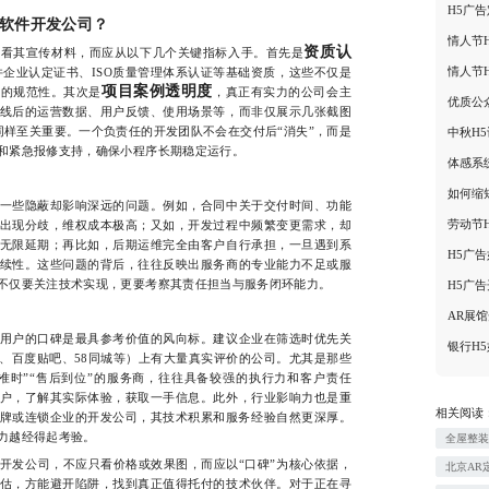
H5广
软件开发公司？
情人节
资质认
其宣传材料，而应从以下几个关键指标入手。首先是
情人节
企业认定证书、ISO质量管理体系认证等基础资质，这些不仅是
项目案例透明度
理的规范性。其次是
，真正有实力的公司会主
优质公
线后的运营数据、用户反馈、使用场景等，而非仅展示几张截图
同样至关重要。一个负责任的开发团队不会在交付后“消失”，而是
中秋H
和紧急报修支持，确保小程序长期稳定运行。
体感系
如何缩
些隐蔽却影响深远的问题。例如，合同中关于交付时间、功能
劳动节
出现分歧，维权成本极高；又如，开发过程中频繁变更需求，却
无限延期；再比如，后期运维完全由客户自行承担，一旦遇到系
H5广
续性。这些问题的背后，往往反映出服务商的专业能力不足或服
不仅要关注技术实现，更要考察其责任担当与服务闭环能力。
H5广
AR展
户的口碑是最具参考价值的风向标。建议企业在筛选时优先关
银行H
、百度贴吧、58同城等）上有大量真实评价的公司。尤其是那些
付准时”“售后到位”的服务商，往往具备较强的执行力和客户责任
户，了解其实际体验，获取一手信息。此外，行业影响力也是重
相关阅读
牌或连锁企业的开发公司，其技术积累和服务经验自然更深厚。
力越经得起考验。
全屋整
发公司，不应只看价格或效果图，而应以“口碑”为核心依据，
北京AR
估，方能避开陷阱，找到真正值得托付的技术伙伴。对于正在寻