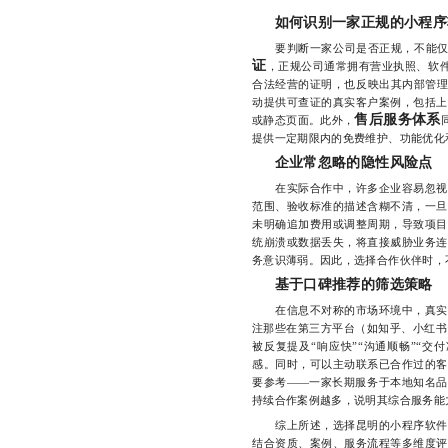
如何识别一家正规的小程序
要判断一家公司是否正规，不能仅看
证
，正规公司通常拥有营业执照、软件
合法经营的证明，也反映出其内部管
动提供可查证的真实客户案例，包括上
售后服务体系
或静态页面。此外，
提供一定期限内的免费维护、功能优化
企业常忽略的隐性风险点
在实际合作中，许多企业容易忽视一
范围、验收标准的描述含糊不清，一旦
未明确追加费用或调整周期，导致项目
统崩溃或数据丢失，将直接威胁业务连
务意识薄弱。因此，选择合作伙伴时，
基于口碑推荐的筛选策略
在信息不对称的市场环境中，真实用
注那些在第三方平台（如知乎、小红书
被反复提及“响应快”“沟通顺畅”“交
感。同时，可以主动联系已合作过的客
要参考——一家长期服务于本地知名品
持续合作案例越多，说明其综合服务能
综上所述，选择昆明的小程序软件开
结合资质、案例、服务流程等多维度评