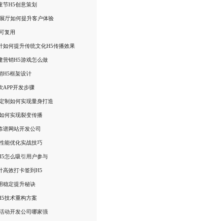
童节H5创意策划
R展厅如何提升客户体验
板可复用
计如何提升传统文化H5传播效果
建营销H5游戏怎么做
销H5框架设计
饮APP开发步骤
5定制如何实现量身打造
5如何实现裂变传播
靠谱网站开发公司
面性能优化实战技巧
H5怎么吸引用户参与
计高效打卡签到H5
用稳定提升秘诀
H5技术重构方案
流活动开发公司哪家强