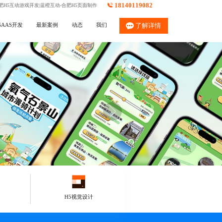
18140119082
肥H5互动游戏开发|蓝橙互动-合肥H5页面制作
SAAS开发
最新案例
动态
我们
了解详情
H5视觉设计