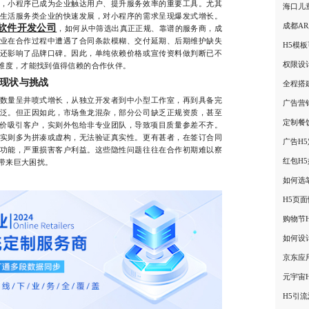
小程序已成为企业触达用户、提升服务效率的重要工具。尤其
海口儿
生活服务类企业的快速发展，对小程序的需求呈现爆发式增长。
成都A
软件开发公司
，如何从中筛选出真正正规、靠谱的服务商，成
业在合作过程中遭遇了合同条款模糊、交付延期、后期维护缺失
H5模
还影响了品牌口碑。因此，单纯依赖价格或宣传资料做判断已不
权限设
心维度，才能找到值得信赖的合作伙伴。
现状与挑战
全程搭
量呈井喷式增长，从独立开发者到中小型工作室，再到具备完
广告营
泛。但正因如此，市场鱼龙混杂，部分公司缺乏正规资质，甚至
定制餐
低价吸引客户，实则外包给非专业团队，导致项目质量参差不齐。
实则多为拼凑或虚构，无法验证真实性。更有甚者，在签订合同
广告H
功能，严重损害客户利益。这些隐性问题往往在合作初期难以察
红包H
带来巨大困扰。
如何选
H5页
购物节
如何设
京东应
元宇宙
H5引