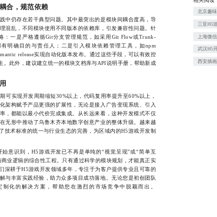
耦合，规范依赖
北京趣
中仍存在若干典型问题。其中最突出的是模块间耦合度高，导
三亚H5
理混乱，不同模块使用不同版本的依赖库，引发兼容性问题。针
上海微信
是严格遵循Git分支管理规范，如采用Git Flow或Trunk-
保每次提交都有明确目的与责任人；二是引入模块依赖管理工具，如npm
武汉H5
e，配合semantic release实现自动化版本发布。通过这些手段，可以有效控
西安插
生。此外，建议建立统一的模块文档库与API说明手册，帮助新成
用
实现开发周期缩短30%以上，代码复用率提升至60%以上，
化架构赋予产品更强的扩展性，无论是接入广告变现系统、引入
率，都能以最小代价完成集成。从长远来看，这种开发模式不仅
在无形中推动了乌鲁木齐本地数字创意产业的整体升级。越来越
了技术标准的统一与行业生态的完善，为区域内的H5游戏开发制
识到，H5游戏开发已不再是单纯的“视觉呈现”或“简单互
与商业逻辑的综合性工程。只有通过科学的模块规划，才能真正实
们深耕于H5游戏开发领域多年，专注于为客户提供专业且可靠的
解与丰富实践经验，助力众多项目成功落地。无论您是初创团队
定制化的解决方案，帮助您在激烈的市场竞争中脱颖而出。