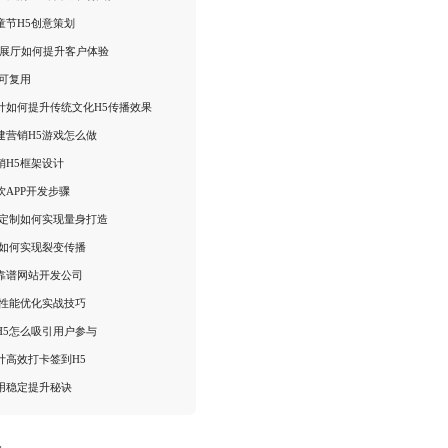
童节H5创意策划
R展厅如何提升客户体验
板可复用
计如何提升传统文化H5传播效果
建营销H5游戏怎么做
销H5框架设计
饮APP开发步骤
5定制如何实现量身打造
5如何实现裂变传播
靠谱网站开发公司
面性能优化实战技巧
H5怎么吸引用户参与
计高效打卡签到H5
用稳定提升秘诀
：