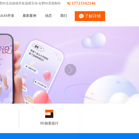
17723342546
肥H5互动游戏开发|蓝橙互动-合肥H5页面制作
SAAS开发
最新案例
动态
我们
了解详情
H5创意设计