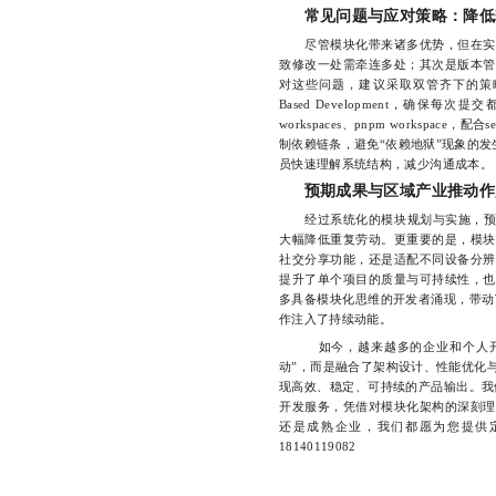
常见问题与应对策略：降低
尽管模块化带来诸多优势，但在实践
致修改一处需牵连多处；其次是版本管
对这些问题，建议采取双管齐下的策略：一
Based Development，确
workspaces、pnpm workspac
制依赖链条，避免“依赖地狱”现象的发
员快速理解系统结构，减少沟通成本。
预期成果与区域产业推动作
经过系统化的模块规划与实施，预期可
大幅降低重复劳动。更重要的是，模块
社交分享功能，还是适配不同设备分辨
提升了单个项目的质量与可持续性，也
多具备模块化思维的开发者涌现，带动
作注入了持续动能。
如今，越来越多的企业和个人开始意
动”，而是融合了架构设计、性能优化
现高效、稳定、可持续的产品输出。我
开发服务，凭借对模块化架构的深刻理
还是成熟企业，我们都愿为您提供
18140119082