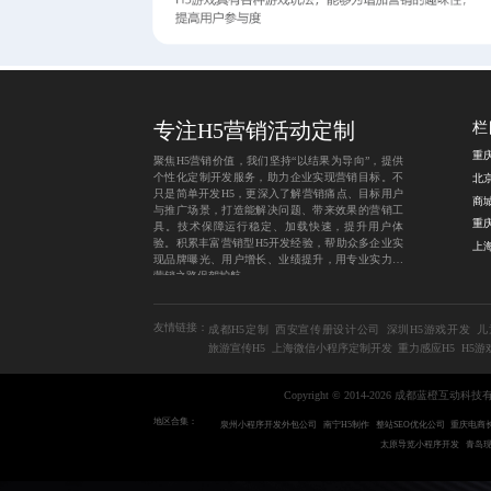
专注H5营销活动定制
栏
聚焦H5营销价值，我们坚持“以结果为导向”，提供
个性化定制开发服务，助力企业实现营销目标。不
只是简单开发H5，更深入了解营销痛点、目标用户
商
与推广场景，打造能解决问题、带来效果的营销工
具。技术保障运行稳定、加载快速，提升用户体
验。积累丰富营销型H5开发经验，帮助众多企业实
现品牌曝光、用户增长、业绩提升，用专业实力为
营销之路保驾护航。
友情链接：
成都H5定制
西安宣传册设计公司
深圳H5游戏开发
儿
旅游宣传H5
上海微信小程序定制开发
重力感应H5
H5游
Copyright © 2014-2026 成都蓝橙互动科
地区合集：
泉州小程序开发外包公司
南宁H5制作
整站SEO优化公司
重庆电商
太原导览小程序开发
青岛