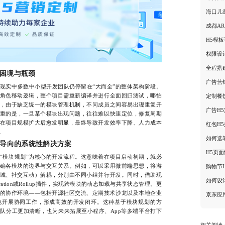
海口儿
成都A
H5模
权限设
全程搭
困境与瓶颈
广告营
实中多数中小型开发团队仍停留在“大而全”的整体架构阶段。
角色移动逻辑，整个项目需重新编译并进行全面回归测试，哪怕
定制餐
，由于缺乏统一的模块管理机制，不同成员之间容易出现重复开
广告H
重的是，一旦某个模块出现问题，往往难以快速定位，修复周期
在项目规模扩大后愈发明显，最终导致开发效率下降、人力成本
红包H
。
如何选
为导向的系统性解决方案
H5页
模块规划”为核心的开发流程。这意味着在项目启动初期，就必
确各模块的边界与交互关系。例如，可以采用微前端思想，将游
购物节
城、社交互动）解耦，分别由不同小组并行开发。同时，借助现
如何设
ederation或Rollup插件，实现跨模块的动态加载与共享状态管理。更
的协作环境——包括开源社区交流、定期技术沙龙以及本地企业
京东应
地开展协同工作，形成高效的开发闭环。这种基于模块规划的方
队分工更加清晰，也为未来拓展至小程序、App等多端平台打下
相关阅读