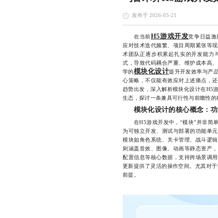
发布于 2026-05-21
H5游戏开发
在当前
竞争日益激
应对技术迭代频繁、项目周期紧张等现
术团队正逐步积累起扎实的开发能力
式，导致代码耦合严重、维护成本高、
模块化设计
学的
提升开发效率与产品
心策略，不仅能有效应对上述痛点，还
趋势出发，深入解析模块化设计在H5
生态，探讨一条兼具可行性与前瞻性的
模块化设计的核心概念：功
在H5游戏开发中，“模块”并非简单
为可独立开发、测试与部署的功能单元
模块如角色系统、关卡管理、战斗逻辑
则涵盖音效、图像、动画等静态资产，
配置信息等核心数据，支持跨场景调用
更新提供了灵活的操作空间。尤其对于
前提。