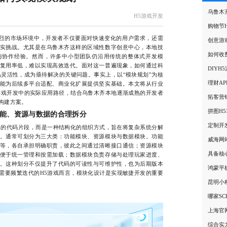
乌鲁木
H5游戏开发
购物节
烈的市场环境中，开发者不仅要面对快速变化的用户需求，还需
创意游
实挑战。尤其是在乌鲁木齐这样的区域性数字创意中心，本地技
如何收
与协作经验。然而，许多中小型团队仍沿用传统的整体式开发模
复用率低，难以实现高效迭代。面对这一普遍现象，如何通过科
DIYH
灵活性，成为亟待解决的关键问题。事实上，以“模块规划”为核
理财A
能为后续多平台适配、商业化扩展提供坚实基础。本文将从行业
游戏开发中的实际应用路径，结合乌鲁木齐本地逐渐成熟的开发者
拓客营
构建方案。
拼图H
能、资源与数据的合理拆分
定制开
的代码片段，而是一种结构化的组织方式，旨在将复杂系统分解
。通常可划分为三大类：功能模块、资源模块与数据模块。功能
威海网
等，各自承担明确职责，彼此之间通过清晰接口通信；资源模块
具备核
便于统一管理和按需加载；数据模块负责存储与处理玩家进度、
。这种划分不仅提升了代码的可读性与可维护性，也为后期版本
鸿蒙平
需要频繁迭代的H5游戏而言，模块化设计是实现敏捷开发的重要
昆明小
哪家S
上海官
综合实