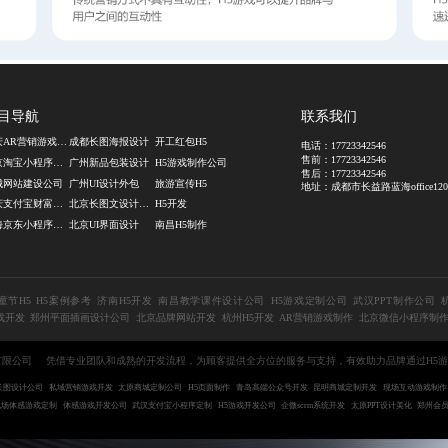
目导航
联系我们
重庆AR营销游戏定制
成都长图海报设计
开工红包H5
电话：
17723342546
售前：
17723342546
北京淘宝小程序定制
广州新品包装设计
H5游戏制作公司
售后：
17723342546
城网站建设公司
广州UI设计外包
旅游宣传H5
地址：成都市长益路蓝海office120
重庆支付宝财富号开发
北京长图文设计公司
H5开发
上海京东小程序定制
北京UI界面设计
南昌H5制作
童节H5
H5案例参考
济南H5开发
南昌教学课件设计公司
H5游戏定制公司
武汉PPT制作公司
戏开发
郑州平面插画设计公司
北京品牌网站开发
杭州H5开发
AR营销游戏制作
北京微信小程序制
技有限公司
凭借专业团队和成熟的开发流程，为顾客提供全方位的服务与支持，有效助力品牌通过H5
长图设计公司
私域营销游戏开发
太原商城定制公司
H5页面制作
青岛高端公众号开发
昆明商城定制开发
现场互动游戏制作
现场体感游戏定制
体感游戏开发公司
武汉支付宝小程序定制
H5游戏开发公司
企微scrm系统开发
太原PPT设计美化
郑州会