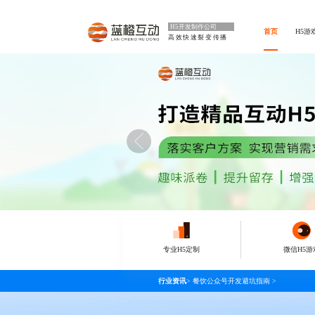
H5开发制作公司
首页
H5游
高效快速裂变传播
专业H5定制
微信H5游
行业资讯
>
餐饮公众号开发避坑指南
>