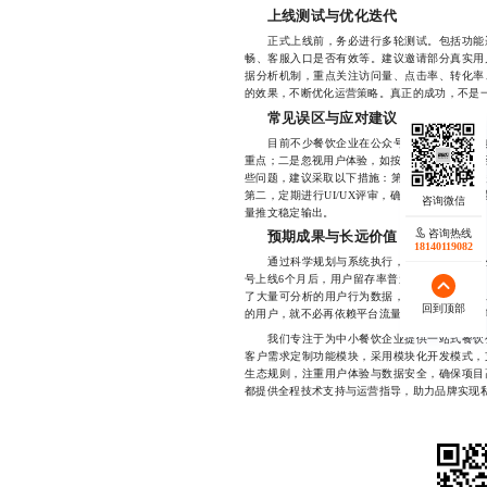
上线测试与优化迭代
正式上线前，务必进行多轮测试。包括功能逻
畅、客服入口是否有效等。建议邀请部分真实用
据分析机制，重点关注访问量、点击率、转化率
的效果，不断优化运营策略。真正的成功，不是
常见误区与应对建议
目前不少餐饮企业在公众号开发中存在几个典
重点；二是忽视用户体验，如按钮太小、跳转路径
些问题，建议采取以下措施：第一，坚持“少即是
第二，定期进行UI/UX评审，确保操作路径简洁
量推文稳定输出。
咨询热线
预期成果与长远价值
18140119082
通过科学规划与系统执行，一个成熟的餐饮公
号上线6个月后，用户留存率普遍提升30%以上
了大量可分析的用户行为数据，为后续产品优化
回到顶部
的用户，就不必再依赖平台流量，实现从“被动获客
我们专注于为中小餐饮企业提供一站式餐饮公
客户需求定制功能模块，采用模块化开发模式，
生态规则，注重用户体验与数据安全，确保项目
都提供全程技术支持与运营指导，助力品牌实现私域增长