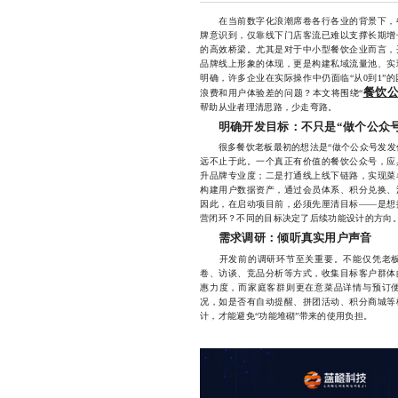
在当前数字化浪潮席卷各行各业的背景下，餐
牌意识到，仅靠线下门店客流已难以支撑长期增
的高效桥梁。尤其是对于中小型餐饮企业而言，
品牌线上形象的体现，更是构建私域流量池、实
明确，许多企业在实际操作中仍面临“从0到1”
餐饮
浪费和用户体验差的问题？本文将围绕“
帮助从业者理清思路，少走弯路。
明确开发目标：不只是“做个公众号
很多餐饮老板最初的想法是“做个公众号发发优
远不止于此。一个真正有价值的餐饮公众号，应
升品牌专业度；二是打通线上线下链路，实现菜
构建用户数据资产，通过会员体系、积分兑换、
因此，在启动项目前，必须先厘清目标——是想
营闭环？不同的目标决定了后续功能设计的方向
需求调研：倾听真实用户声音
开发前的调研环节至关重要。不能仅凭老板
卷、访谈、竞品分析等方式，收集目标客户群体
惠力度，而家庭客群则更在意菜品详情与预订
况，如是否有自动提醒、拼团活动、积分商城等
计，才能避免“功能堆砌”带来的使用负担。