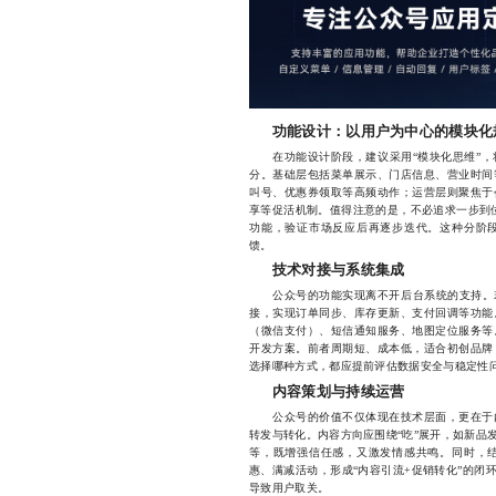
功能设计：以用户为中心的模块化
在功能设计阶段，建议采用“模块化思维”，
分。基础层包括菜单展示、门店信息、营业时间
叫号、优惠券领取等高频动作；运营层则聚焦于
享等促活机制。值得注意的是，不必追求一步到位
功能，验证市场反应后再逐步迭代。这种分阶
馈。
技术对接与系统集成
公众号的功能实现离不开后台系统的支持。若
接，实现订单同步、库存更新、支付回调等功能
（微信支付）、短信通知服务、地图定位服务等。
开发方案。前者周期短、成本低，适合初创品牌
选择哪种方式，都应提前评估数据安全与稳定性
内容策划与持续运营
公众号的价值不仅体现在技术层面，更在于内
转发与转化。内容方向应围绕“吃”展开，如新品
等，既增强信任感，又激发情感共鸣。同时，
惠、满减活动，形成“内容引流+促销转化”的闭
导致用户取关。