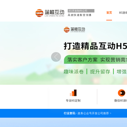
H5开发制作公司
首页
H5游
高效快速裂变传播
专业H5定制
微信H5游
行业资讯
>
政务公众号开发公司推荐
>