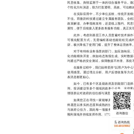
民意收集、舆情监测于一体的综合服务平台。微
个性化方向演进，助力打造透明、高效、可信赖
在实际应用中，不少单位反映，传统开发模式
不佳。而微距科技通过建立专属服务团队，全程
政策解读、办事指南发布，还是线上预约、民意
展性，便于后续接入更多政务服务功能，真正实现
此外，考虑到基层工作人员普遍对技术操作不
可视化配置方式，无需编程基础也能轻松完成
训，极大降低了使用门槛，提升了整体运营效率
对于有特殊业务场景的部门，如应急响应、重
化功能模块开发，例如动态海报生成、实时数据
均通过严格的安全测试，保障数据不外泄、系统
在服务过程中，我们始终坚持“以用户为中心”
使用感受。通过埋点分析、用户反馈收集等方式
条消息都更贴心。
如今，已有多个区县级政府及职能部门选择与
询、投诉建议等多个领域的政务公众号。这些案
增强群众对政府的信任感与满意度。
如果您正在寻找一家能够真正理解政务需求、
终愿意以务实的态度和成熟的技术，为您提供可
与政府公信力，因此每一项服务都力求精益求精
顺利落地并持续发挥作用。17723342546
咨询热线
18140119082