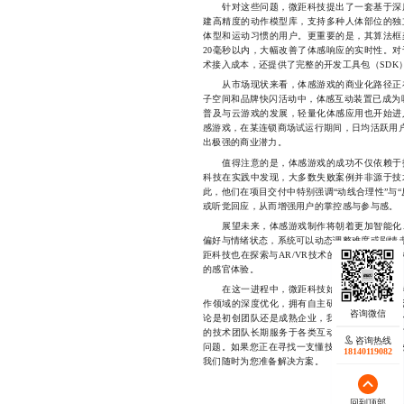
针对这些问题，微距科技提出了一套基于深度
建高精度的动作模型库，支持多种人体部位的独
体型和运动习惯的用户。更重要的是，其算法框
20毫秒以内，大幅改善了体感响应的实时性。
术接入成本，还提供了完整的开发工具包（SDK
从市场现状来看，体感游戏的商业化路径正在
子空间和品牌快闪活动中，体感互动装置已成为
普及与云游戏的发展，轻量化体感应用也开始进
感游戏，在某连锁商场试运行期间，日均活跃用户
出极强的商业潜力。
值得注意的是，体感游戏的成功不仅依赖于技
科技在实践中发现，大多数失败案例并非源于技
此，他们在项目交付中特别强调“动线合理性”与
或听觉回应，从而增强用户的掌控感与参与感。
展望未来，体感游戏制作将朝着更加智能化、
偏好与情绪状态，系统可以动态调整难度或剧情走
距科技也在探索与AR/VR技术的深度融合，试
的感官体验。
在这一进程中，微距科技始终致力于为开发者
作领域的深度优化，拥有自主研发的动作识别算
论是初创团队还是成熟企业，我们都可提供定制
的技术团队长期服务于各类互动娱乐项目，积累
咨询热线
问题。如果您正在寻找一支懂技术、重落地、讲效率的
18140119082
我们随时为您准备解决方案。
回到顶部