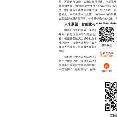
后，逐步迭代功能，如增加直播授课、社群互动
量原创文章，如“如何高效备考XX考试”“学习
感。推广环节可借助短视频平台、知乎专栏、公
意的是，用户体验永远是第一位的——页面加载
会直接影响用户留存率。一个看似微小的优化，
未来展望：智能化与个性化将成为
随着AI技术的发展，未来的教育网站将不再
规划、自适应测评等功能的动态学习助手。例
程；根据答题情况生成个性化复习计划；甚至通
性化服务，将极大提升学习效率与满意度。同时
降低人力成本，提升服务覆盖率。可以预见，那
先机。
咨询热线
18140119082
我们专注于教育网站的搭建与优化服务，多年
从用户需求出发，提供兼具功能性与美观性的解
队具备扎实的技术能力与教育行业洞察力，能够
不仅“能用”，更要“好用”。如果您正在筹备教育网站，
回到顶部
微信