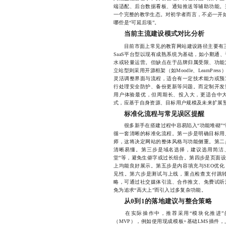
端适配、后台数据看板、通知推送等辅助功能。
一个完整的教学生态。对初学者而言，不必一开始
哪些是“可延后项”。
当前主流建设模式对比分析
目前市面上常见的教育网站建设路径主要有三种
SaaS平台型以现有成熟系统为基础，如小鹅通
水或轻量运营。但缺点在于品牌归属受限、功能
立站型则采用开源框架（如Moodle、LearnP
灵活调整界面与流程，适合有一定技术能力或预
行处理安全防护、备份更新等问题。而定制开发
用户体验最优，但周期长、投入大，更适合中
式，应基于自身资源、目标用户规模及未来扩展
标准化流程与常见误区提醒
很多新手在搭建过程中容易陷入“功能堆砌”“设
循一套清晰的标准化流程。第一步是明确目标用
师，这将决定网站的整体风格与功能侧重。第二
清晰易懂。第三步是域名选择，建议选用简洁、
堂”等，避免生僻字或过长组合。第四步是页面
上均能良好展示。第五步是内容填充与SEO优
见性。第六步是测试与上线，重点检查支付跳
略，可通过社交媒体引流、合作推文、免费试听
免为追求“高大上”而引入过多复杂功能。
从0到1的落地建议与整合策略
在实际操作中，推荐采用“模块化推进”
（MVP），例如使用现成模板+基础LMS插件