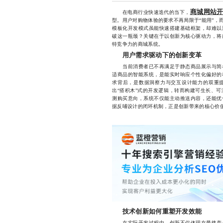
商城网站
在电商行业快速迭代的当下，
型。用户对购物体验的要求不再局限于“能用”，
模板化开发模式虽能快速搭建基础框架，却难以
破这一瓶颈？关键在于以创新为核心驱动力，将
特竞争力的商城系统。
用户需求驱动下的创新变革
当前消费者已不再满足于静态商品展示与简单
适商品的智能系统，是能实时响应个性化偏好的
求背后，是数据洞察力与交互设计能力的双重
出“搭积木”式的开发逻辑，转而构建可生长、可
测购买意向，系统不仅能主动推送内容，还能优
据反哺设计的闭环机制，正是创新带来的核心价
技术创新如何重塑开发效能
在实际开发过程中，创新不仅体现在最终产品