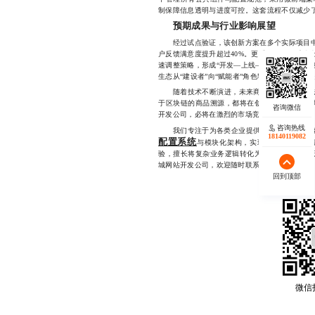
制保障信息透明与进度可控。这套流程不仅减少
预期成果与行业影响展望
经过试点验证，该创新方案在多个实际项目中展
户反馈满意度提升超过40%。更重要的是，系统
速调整策略，形成“开发—上线—反馈—优化”的
生态从“建设者”向“赋能者”角色转变——不再
随着技术不断演进，未来商城系统的边界将进
于区块链的商品溯源，都将在创新驱动下逐步落
开发公司，必将在激烈的市场竞争中占据先机。
咨询热线
我们专注于为各类企业提供高效、稳定且具备
18140119082
配置系统
与模块化架构，实现快速响应与深
验，擅长将复杂业务逻辑转化为清晰可用的产品
城网站开发公司，欢迎随时联系，18140119082
回到顶部
微信