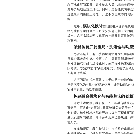
态可视化配置工具，让非技术人员也能自主调整
提升了后期运营灵活性。同时，结合低代码平台
短至原有周期的三分之一。这不仅是效率的飞跃
能。
模块化设计
此外，
思想的引入使得系统
块可被多个项目调用，且支持按需定制；支付网
成本。这些实践表明，真正的创新并非盲目追逐
程重构。
破解传统开发困局：灵活性与响应
尽管市场上仍有不少商城网站开发公司依赖标
旦客户需求发生微小变更，往往需要重新调整代
突发促销活动或市场变化时，缺乏弹性响应机制
队习惯于“完成即交付”的思维定式，忽视了后续
长期合作关系。
这些问题的根本原因，在于缺乏一套融合敏捷
户需求转化为可量化的指标体系，并借助自动化测
项目高质量、高效率推进。
构建融合模块化与智能算法的创新
针对上述挑战，我们提出了一套融合模块化设
可复用、可进化”为原则，将系统拆分为若干独
中心等。每个模块均配备开放接口与可视化配置
量级机器学习模型，用于分析用户点击热图、停
营人员。
在实施层面，我们特别关注技术整合难度与团
中管理所有公共组件与配置规范；采用微前端架