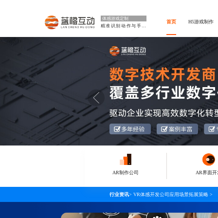
体感游戏定制
首页
H5游戏制作
精准识别动作与手势
AR制作公司
AR界面开
行业资讯
>
VR体感开发公司应用场景拓展策略
>