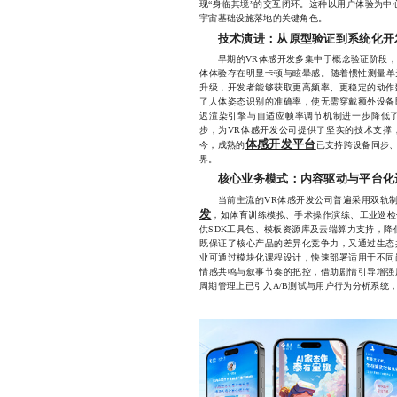
现“身临其境”的交互闭环。这种以用户体验为中
宇宙基础设施落地的关键角色。
技术演进：从原型验证到系统化开
早期的VR体感开发多集中于概念验证阶段，
体体验存在明显卡顿与眩晕感。随着惯性测量单
升级，开发者能够获取更高频率、更稳定的动作
了人体姿态识别的准确率，使无需穿戴额外设备
迟渲染引擎与自适应帧率调节机制进一步降低
步，为VR体感开发公司提供了坚实的技术支撑
体感开发平台
今，成熟的
已支持跨设备同步
界。
核心业务模式：内容驱动与平台化
当前主流的VR体感开发公司普遍采用双轨制
发
，如体育训练模拟、手术操作演练、工业巡检
供SDK工具包、模板资源库及云端算力支持，降
既保证了核心产品的差异化竞争力，又通过生态
业可通过模块化课程设计，快速部署适用于不同
情感共鸣与叙事节奏的把控，借助剧情引导增强
周期管理上已引入A/B测试与用户行为分析系统