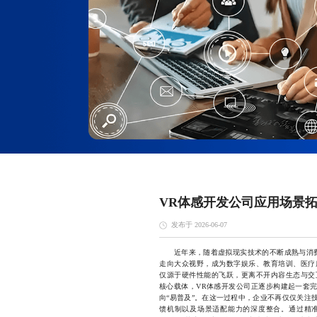
VR体感开发公司应用场景
发布于 2026-06-07
近年来，随着虚拟现实技术的不断成熟与消
走向大众视野，成为数字娱乐、教育培训、医疗
仅源于硬件性能的飞跃，更离不开内容生态与交
核心载体，VR体感开发公司正逐步构建起一套完
向“易普及”。在这一过程中，企业不再仅仅关注
馈机制以及场景适配能力的深度整合。通过精