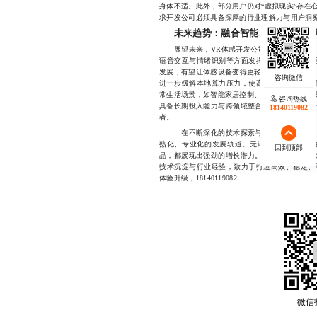
身体不适。此外，部分用户仍对“虚拟现实”存在
求开发公司必须具备深厚的行业理解力与用户洞
未来趋势：融合智能、泛化应用与
展望未来，VR体感开发公司将朝着智能化、
语音交互与情绪识别等方面发挥更大作用，实现
发展，有望让体感设备变得更轻薄、更贴合人体。
进一步缓解本地算力压力，使高性能体验不再局
常生活场景，如智能家居控制、远程办公协作、线
咨询热线
具备长期投入能力与跨领域整合经验的VR体感
18140119082
者。
在不断深化的技术探索与市场需求驱动下，V
熟化、专业化的发展轨道。无论是面向B端企业
回到顶部
品，都展现出强劲的增长潜力。我们专注于为各
技术沉淀与行业经验，致力于打造高效、稳定、
体验升级，18140119082
微信