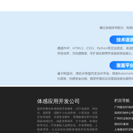
体感应用开发公司
栏目导航
广州微信H5制
提供轻量化体感游戏开发服务，主打低成本、快交
付、易部署，适配中小企业营销、小型活动、社区
深圳H5制作公
互动等场景。无需复杂硬件，普通摄像头即可实现
基础体感交互，涵盖简单闯关、打卡抽奖、体感合
测试H5案例
影等玩法，可快速植入品牌信息。开发周期短、上
线效率高，让企业轻松借助体感技术实现创新营
上海微信H5定