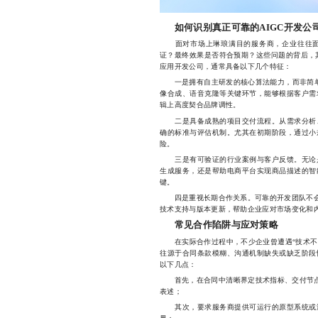
如何识别真正可靠的AIGC开发公
面对市场上琳琅满目的服务商，企业往往面
证？最终效果是否符合预期？这些问题的背后，其
应用开发公司，通常具备以下几个特征：
一是拥有自主研发的核心算法能力，而非简单依
像合成、语音克隆等关键环节，能够根据客户需
辑上高度契合品牌调性。
二是具备成熟的项目交付流程。从需求分析、
确的标准与评估机制。尤其在初期阶段，通过小
险。
三是有可验证的行业案例与客户反馈。无论是
生成服务，还是帮助电商平台实现商品描述的智
键。
四是重视长期合作关系。可靠的开发团队不会只
技术支持与版本更新，帮助企业应对市场变化和
常见合作陷阱与应对策略
在实际合作过程中，不少企业曾遭遇“技术不透明
往源于合同条款模糊、沟通机制缺失或缺乏阶段
以下几点：
首先，在合同中清晰界定技术指标、交付节点与
表述；
其次，要求服务商提供可运行的原型系统或演