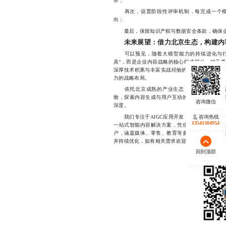
界；
再次，设置阶段性评审机制，每完成一个模
向；
最后，保留知识产权与数据安全条款，确保企
未来展望：借力北京生态，构建内
可以预见，随着大模型能力的持续进化与行业
具”，而是企业内容战略的核心组成部分。对于
深厚技术积累与丰富实战经验的AIGC应用开发
力的战略布局。
依托北京成熟的产业生态，企业不仅能获得
验，探索内容生成与用户互动的新范式。在这个
深度。
我们专注于AIGC应用开发，深耕北京本地市
咨询热线
13541384954
一站式智能内容解决方案，凭借扎实的技术底座
户，涵盖媒体、零售、教育等多个领域，始终坚
并持续优化，如有相关需求欢迎随时联系，1814011
回到顶部