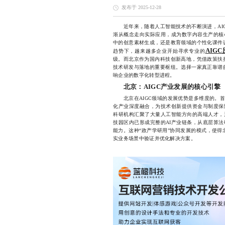
发布于 2025-12-28
近年来，随着人工智能技术的不断演进，AIGC（AI 
渐从概念走向实际应用，成为数字内容生产的核
中的创意素材生成，还是教育领域的个性化课件设
AIG
趋势下，越来越多企业开始寻求专业的
级。而北京作为国内科技创新高地，凭借政策扶持
技术研发与落地的重要枢纽。选择一家真正靠谱的
响企业的数字化转型进程。
北京：AIGC产业发展的核心引擎
北京在AIGC领域的发展优势是多维度的。首
化产业深度融合，为技术创新提供资金与制度保
科研机构汇聚了大量人工智能方向的高端人才，
技园区内已形成完整的AI产业链条，从底层算
能力。这种“政产学研用”协同发展的模式，使得
实业务场景中验证并优化解决方案。