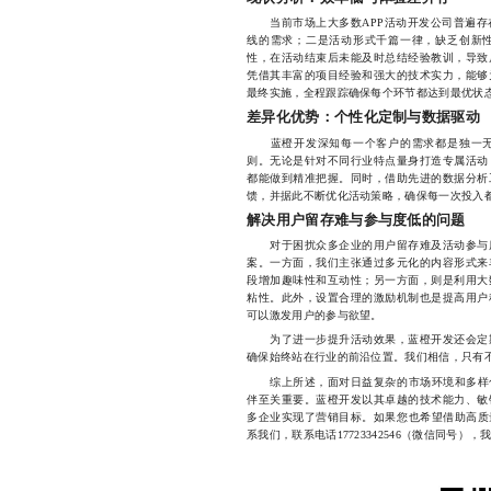
当前市场上大多数APP活动开发公司普遍存
线的需求；二是活动形式千篇一律，缺乏创新
性，在活动结束后未能及时总结经验教训，导致
凭借其丰富的项目经验和强大的技术实力，能够
最终实施，全程跟踪确保每个环节都达到最优状
差异化优势：个性化定制与数据驱动
蓝橙开发深知每一个客户的需求都是独一无
则。无论是针对不同行业特点量身打造专属活动
都能做到精准把握。同时，借助先进的数据分析
馈，并据此不断优化活动策略，确保每一次投入
解决用户留存难与参与度低的问题
对于困扰众多企业的用户留存难及活动参与度
案。一方面，我们主张通过多元化的内容形式来
段增加趣味性和互动性；另一方面，则是利用大
粘性。此外，设置合理的激励机制也是提高用户
可以激发用户的参与欲望。
为了进一步提升活动效果，蓝橙开发还会定期
确保始终站在行业的前沿位置。我们相信，只有
综上所述，面对日益复杂的市场环境和多样化
伴至关重要。蓝橙开发以其卓越的技术能力、敏
多企业实现了营销目标。如果您也希望借助高质
系我们，联系电话17723342546（微信同号）