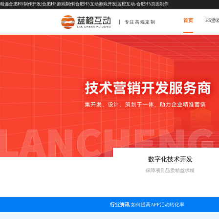
精选合肥H5制作开发|合肥H5游戏制作|合肥H5互动游戏开发|蓝橙互动-合肥H5页面制作
首页
H5游
专注高端定制
数字化技术开发
保障项目品质精益求精
行业资讯
如何提高APP活动转化率