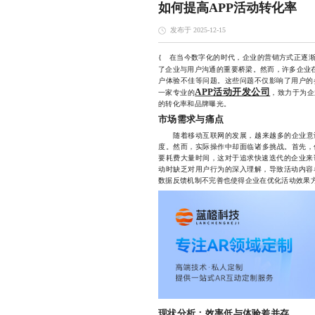
如何提高APP活动转化率
发布于 2025-12-15
{ 在当今数字化的时代，企业的营销方式正逐渐
了企业与用户沟通的重要桥梁。然而，许多企业
户体验不佳等问题。这些问题不仅影响了用户的
APP活动开发公司
一家专业的
，致力于为企
的转化率和品牌曝光。
市场需求与痛点
随着移动互联网的发展，越来越多的企业意识
度。然而，实际操作中却面临诸多挑战。首先，
要耗费大量时间，这对于追求快速迭代的企业来
动时缺乏对用户行为的深入理解，导致活动内容
数据反馈机制不完善也使得企业在优化活动效果
现状分析：效率低与体验差并存