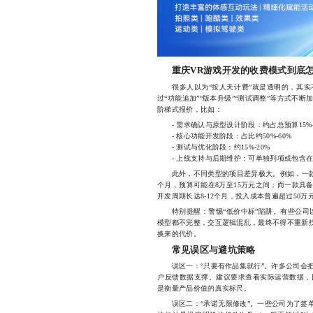
重庆VR游戏开发的收费模式到底
很多人以为“按人天计费”就是透明的，其实
过“功能追加”“版本升级”“测试调整”等方式不
阶梯式报价，比如：
- 需求确认与原型设计阶段：约占总预算15%-
- 核心功能开发阶段：占比约50%-60%
- 测试与优化阶段：约15%-20%
- 上线支持与后期维护：可单独列项或包含在
此外，不同类型的项目差异极大。例如，一款简
个月，预算可能在8万至15万元之间；而一款具
开发周期长达8-12个月，投入成本普遍超过50万
特别提醒：警惕“低价中标”陷阱。有些公司以
模型都不完整，交互逻辑混乱，最终不得不重新找
换来的代价。
常见误区与避坑策略
误区一：“只要有作品集就行”。许多公司会把
户反馈数据支撑。建议要求查看实际运营数据，
是衡量产品价值的真实标尺。
误区二：“承诺无限修改”。一些公司为了签单