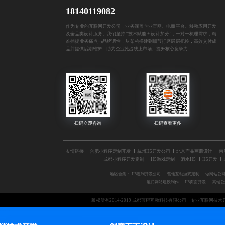
18140119082
作为专业的互联网开发公司，业务涵盖企业官网、电商平台、移动应用开发
及全品类设计服务。我们坚持 “技术赋能 + 设计加分”，一对一梳理需求，精
准捕捉业务痛点与品牌调性，从架构搭建到细节打磨层层把控，高效交付成
品并提供后期维护，助力企业抢占线上市场、提升核心竞争力
友情链接：
合肥小程序定制开发
杭州H5开发公司
北京产品画册设计
南
成都小程序开发定制
H5游戏定制
酒水H5
H5开发
地区合集：
H5定制开发公司
营销互动游戏定制
做网站公
厦门网站建设制作
H5页面开发
高端公
版权所有2014-2019 成都蓝橙互动科技有限公司
专业互联网技术