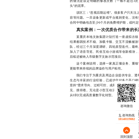
的做法是设定明确的修改次数（一般不超过3次
头”的泥潭。
误区三：“忽视后期运维”。很多客户只关注上
容等问题。一旦设备更新或平台规则变化，没有
合同中明确包含至少6个月的免费维护期，或约定
真实案例：一次优质合作带来的长
某重庆本地文旅集团计划打造一座虚拟古镇，
结果都因技术不稳、加载卡顿、交互不流畅被游
队，经过三个月深度调研、四轮原型迭代，最终
加入了语音导览、民俗互动小游戏等创新模块，上
后续还被纳入市级数字文旅示范项目。
这个案例说明，选择一家真正懂业务、重细节
更能带来持续的品牌溢价与用户粘性。
我们专注于为重庆及周边企业提供专业、透明
生态与丰富的行业经验，已成功交付多个高口碑
坚持“需求导向、过程可控、成果可验”的服务理
见、摸得着。无论是小型互动演示还是大型沉浸
从0到1完成高质量数字化转型。17723342546
咨询热线
18140119082
回到顶部