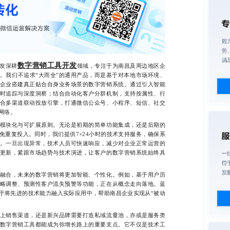
数字营销工具开发
发深耕
领域，专注于为南昌及周边地区企
。我们不追求“大而全”的通用产品，而是基于对本地市场环境、
企业搭建真正贴合自身业务场景的数字营销系统。通过引入智能
时追踪与深度洞察；结合自动化客户分群机制，支持按属性、行
合多渠道联动投放引擎，打通微信公众号、小程序、短信、社交
网络。
块化与可扩展原则。无论是初期的简单功能集成，还是后期的
免重复投入。同时，我们提供7×24小时的技术支持服务，确保系
。一旦出现异常，技术人员可快速响应，减少对企业正常运营的
更新，紧跟市场趋势与技术演进，让客户的数字营销系统始终具
合，未来的数字营销将更加智能、个性化。例如，基于用户历
略调整、预测性客户流失预警等功能，正在从概念走向落地。蓝
于将先进的技术能力融入实际应用中，帮助南昌企业实现从“被动
销售渠道，还是新兴品牌需要打造私域流量池，亦或是服务类
数字营销工具都能成为你增长路上的重要支点。它不仅是技术工