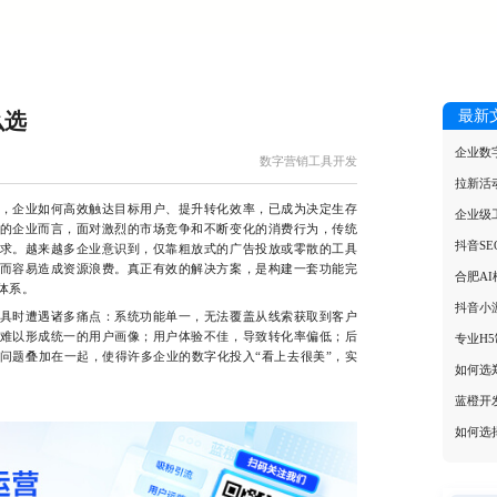
最新
么选
企业数
数字营销工具开发
拉新活
企业如何高效触达目标用户、提升转化效率，已成为决定生存
企业级
的企业而言，面对激烈的市场竞争和不断变化的消费行为，传统
抖音S
求。越来越多企业意识到，仅靠粗放式的广告投放或零散的工具
而容易造成资源浪费。真正有效的解决方案，是构建一套功能完
合肥A
体系。
抖音小
时遭遇诸多痛点：系统功能单一，无法覆盖从线索获取到客户
难以形成统一的用户画像；用户体验不佳，导致转化率偏低；后
专业H
问题叠加在一起，使得许多企业的数字化投入“看上去很美”，实
如何选
蓝橙开
如何选