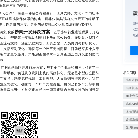
出意想不到的突破。
人合作”，而是一种融合流程设计、工具支持、文化引导与组织
层面就重视协作体系的构建，而非仅将其视为执行层面的辅助手
中，以更快的速度、更高的品质推出令人印象深刻的VR作品。
协同开发解决方案
定制化的
，基于多年行业经验积累，打造
体系，帮助客户实现从创意到上线的高效转化。无论是小型独立
全流程支持，涵盖流程规划、工具选型、人员协调与持续优化。
，灵活应对变化，确保每一个环节无缝衔接。目前已有多个头部
缩与质量双提升。如果您正在寻求一套真正适合自身发展的协同
46
定制化的协同开发解决方案，基于多年行业经验积累，打造了一
相关阅读
，帮助客户实现从创意到上线的高效转化。无论是小型独立团队
程支持，涵盖流程规划、工具选型、人员协调与持续优化。我们
北京表
活应对变化，确保每一个环节无缝衔接。目前已有多个头部项目
武汉礼
质量双提升。如果您正在寻求一套真正适合自身发展的协同开发
H5制作
北京AR
上海商
合肥微
昆明插