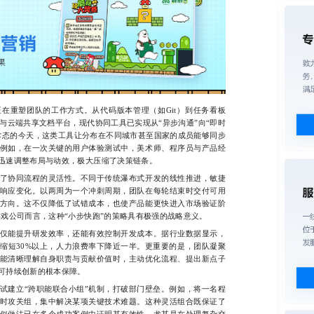
重塑团队的工作方式。从代码版本管理（如Git）到任务看板
频会议与云端共享文档平台，现代协同工具已实现从“异步沟通”向“即时
常态的今天，这类工具让分布在不同城市甚至国家的成员能够同步
例如，在一次关键的用户体验测试中，美术师、程序员与产品经
迅速调整布局与动效，极大压缩了决策链条。
协同流程的灵活性。不同于传统瀑布式开发的线性推进，敏捷
响应变化。以两周为一个冲刺周期，团队在每轮结束时交付可用
方向。这不仅降低了试错成本，也使产品能更快进入市场验证阶
游戏公司而言，这种“小步快跑”的策略具有极强的战略意义。
能提升研发效率，还能有效控制开发成本。据行业数据显示，
缩短30%以上，人力浪费率下降近一半。更重要的是，团队凝聚
能清晰理解自身职责与贡献价值时，主动优化流程、提出新点子
可持续创新的根本保障。
建立“跨职能联合小组”机制，打破部门壁垒。例如，将一名程
时攻关组，集中解决某项关键技术难题。这种灵活组合既保证了
似做法已在多个成功案例中证明其有效性，尤其是在处理复杂交