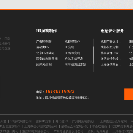
H5游戏制作
创意设计服务
计。团队
广告H5制作
成都H5制作
成都广告设计公司
落地交付
运动类H5
H5定制
成都长图定制设计
助力企业
北京H5游戏定制公司
H5游戏定制
北京软件UI设计公司
西安H5制作周期
哈尔滨H5开发
微信表情包设计公司
长
H5活动定制
南宁H5游戏定制
上海微信图文设计公司
18140119082
电话：
地址：四川省成都市长益路蓝海B座1201
号开发
H5游戏制作公司
吉林H5定制
开门红H5
广州网店装修设计
上海微信公众号定制
H5互动游戏制作
上海微信小程序定制公司
成都公众号定制开发
年会红包雨
北京H5定制开发
京PPT设计美化
重庆H5定制开发公司
广州专业长图设计公司
游戏小程序开发
天津微信H5定