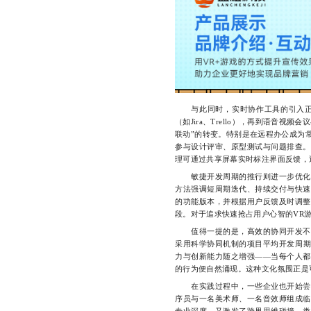
与此同时，实时协作工具的引入正在
（如Jira、Trello），再到语音视
联动”的转变。特别是在远程办公成为
参与设计评审、原型测试与问题排查。
理可通过共享屏幕实时标注界面反馈，
敏捷开发周期的推行则进一步优化了
方法强调短周期迭代、持续交付与快速
的功能版本，并根据用户反馈及时调整
段。对于追求快速抢占用户心智的VR
值得一提的是，高效的协同开发不仅
采用科学协同机制的项目平均开发周期
力与创新能力随之增强——当每个人都
的行为便自然涌现。这种文化氛围正是
在实践过程中，一些企业也开始尝试
序员与一名美术师、一名音效师组成临
专业深度，又激发了跨界思维碰撞。类