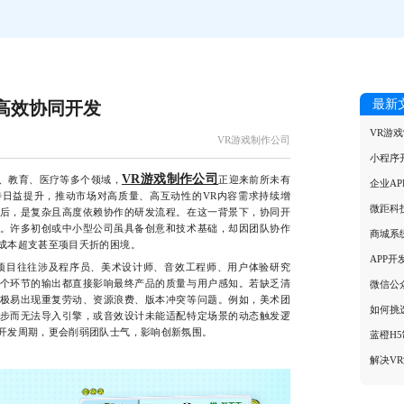
最新
高效协同开发
VR游
VR游戏制作公司
小程序
VR游戏制作公司
、教育、医疗等多个领域，
正迎来前所未有
企业A
日益提升，推动市场对高质量、高互动性的VR内容需求持续增
微距科
后，是复杂且高度依赖协作的研发流程。在这一背景下，协同开
。许多初创或中小型公司虽具备创意和技术基础，却因团队协作
商城系
成本超支甚至项目夭折的困境。
APP
目往往涉及程序员、美术设计师、音效工程师、用户体验研究
个环节的输出都直接影响最终产品的质量与用户感知。若缺乏清
微信公
极易出现重复劳动、资源浪费、版本冲突等问题。例如，美术团
如何挑
步而无法导入引擎，或音效设计未能适配特定场景的动态触发逻
开发周期，更会削弱团队士气，影响创新氛围。
蓝橙H
解决V