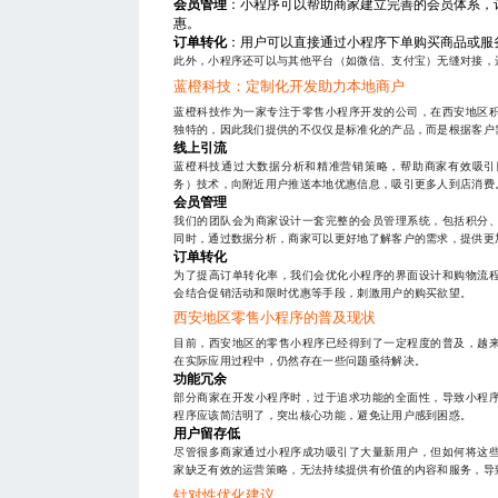
会员管理
：小程序可以帮助商家建立完善的会员体系，
惠。
订单转化
：用户可以直接通过小程序下单购买商品或服
此外，小程序还可以与其他平台（如微信、支付宝）无缝对接，
蓝橙科技：定制化开发助力本地商户
蓝橙科技作为一家专注于零售小程序开发的公司，在西安地区
独特的，因此我们提供的不仅仅是标准化的产品，而是根据客户
线上引流
蓝橙科技通过大数据分析和精准营销策略，帮助商家有效吸引
务）技术，向附近用户推送本地优惠信息，吸引更多人到店消费
会员管理
我们的团队会为商家设计一套完整的会员管理系统，包括积分
同时，通过数据分析，商家可以更好地了解客户的需求，提供更
订单转化
为了提高订单转化率，我们会优化小程序的界面设计和购物流
会结合促销活动和限时优惠等手段，刺激用户的购买欲望。
西安地区零售小程序的普及现状
目前，西安地区的零售小程序已经得到了一定程度的普及，越
在实际应用过程中，仍然存在一些问题亟待解决。
功能冗余
部分商家在开发小程序时，过于追求功能的全面性，导致小程
程序应该简洁明了，突出核心功能，避免让用户感到困惑。
用户留存低
尽管很多商家通过小程序成功吸引了大量新用户，但如何将这
家缺乏有效的运营策略，无法持续提供有价值的内容和服务，导
针对性优化建议