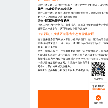
针对上述问题，蓝橙科技提出了一些针对性的优化建议，以帮助
基于LBS定位推送本地优惠
通过LBS技术，商家可以根据用户的位置信息，向附近的潜在
参与度，还能有效提升门店的客流量。
结合社区团购提升复购率
社区团购作为一种新兴的商业模式，正在逐渐受到消费者的青
邀请朋友一起参与，从而增加订单量和复购率。
潜在影响：推动区域零售生态智能化发展
随着越来越多的商家加入零售小程序的行列，整个区域的零售
率将得到显著提升；另一方面，通过数据共享和协同合作，商
能化、精细化发展。
总之，零售小程序不仅为本地商家提供了新的发展机遇，也为
不断进步和市场的进一步成熟，零售小程序必将在更多领域发挥
蓝橙科技致力于为客户提供优质的零售小程序开发服务，凭借
体需求量身定制解决方案。如果您有任何关于零售小程序开发的需求，
同号），我们将竭诚为您服务。
微距开发提供各种小程序开发服务,其中包括微信、支付宝、抖
— THE END
咨询热线
17723342546
服务
回到顶部