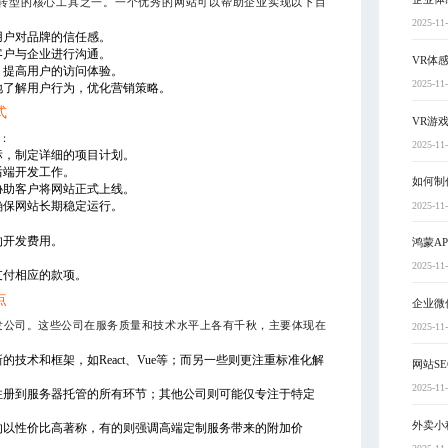
转型的核心工具之一。一个优秀的网站可以帮助企业实现以下目
2025-11
用户对品牌的信任感。
客户与企业进行沟通。
VR体
，提高用户的访问体验。
2025-11
地了解用户行为，优化营销策略。
式
VR游
：
2025-11
标，制定详细的项目计划。
后端开发工作。
如何制
协助客户将网站正式上线。
确保网站长期稳定运行。
2025-11
的开发费用。
鸿蒙A
。
2025-11
支付相应的款项。
点
企业微
发公司。这些公司在服务质量和技术水平上各有千秋，主要体现在
2025-11
技术和框架，如React、Vue等；而另一些则更注重标准化解
网站S
2025-11
注册到服务器托管的所有环节；其他公司则可能仅专注于特定
外卖小
的以性价比高著称，有的则强调高端定制服务带来的附加价