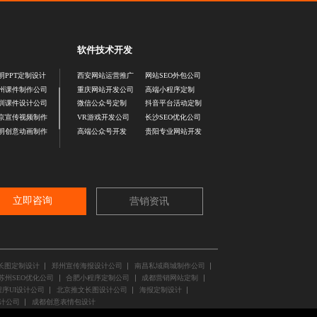
软件技术开发
明PPT定制设计
西安网站运营推广
网站SEO外包公司
州课件制作公司
重庆网站开发公司
高端小程序定制
圳课件设计公司
微信公众号定制
抖音平台活动定制
京宣传视频制作
VR游戏开发公司
长沙SEO优化公司
明创意动画制作
高端公众号开发
贵阳专业网站开发
立即咨询
营销资讯
长图定制设计
郑州宣传海报设计公司
南昌私域商城制作公司
苏州SEO优化公司
合肥小程序定制公司
成都营销网站定制
序UI设计公司
北京推文长图设计公司
海报定制设计
计公司
成都创意表情包设计