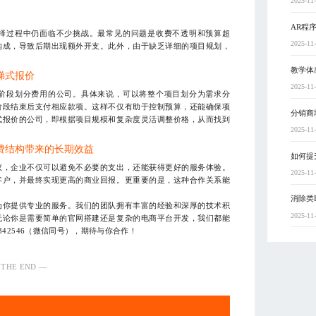
2025-11
AR程
择过程中仍面临不少挑战。最常见的问题是收费不透明和预算超
2025-11
构成，导致后期出现额外开支。此外，由于缺乏详细的项目规划，
教学体
梯式报价
2025-11
阶段划分费用的公司。具体来说，可以将整个项目划分为需求分
阶段结束后支付相应款项。这样不仅有助于控制预算，还能确保项
分销商
式报价的公司，即根据项目规模和复杂度灵活调整价格，从而找到
2025-11
费结构带来的长期效益
如何提
议，企业不仅可以避免不必要的支出，还能获得更好的服务体验。
2025-11
客户，并最终实现更高的商业回报。更重要的是，这种合作关系能
消除类
为你提供专业的服务。我们的团队拥有丰富的经验和深厚的技术积
2025-11
无论你是需要简单的官网搭建还是复杂的电商平台开发，我们都能
342546（微信同号），期待与你合作！
 THE END —