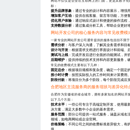
网站不仅仅是企业在互联网上的门面，更是其数字化
标：
提升品牌形象
：通过专业的设计和内容展示，增强
增加客户互动
：提供在线客服、留言等功能，方便
优化用户体验
：通过响应式设计和便捷的操作流程
支持数据分析
：通过集成分析工具，帮助企业更好
网站开发公司的核心服务内容与常见收费模
一家专业的网站开发公司通常提供的服务包括但不限于
需求分析
：与客户深入沟通，了解其业务需求和目
设计与开发
：根据需求文档进行界面设计和前端、
测试与上线
：完成开发后进行全面的功能测试，并
后期维护
：提供持续的技术支持和内容更新服务，
常见的收费模式主要有以下几种：
固定总价
：根据项目规模和复杂度，确定一个固定
按小时计费
：按照实际投入的工作时间来计算费用
阶段付款
：将项目分为多个阶段，每个阶段完成后
合肥地区主流服务商的服务现状与差异化特
合肥作为安徽省的省会城市，拥有多家知名的网站开
以下几个方面：
技术水平
：一些公司专注于高端定制开发，使用最新的
决方案，满足大多数中小企业的基本需求。
服务范围
：部分公司提供一站式服务，涵盖从域名
领域，如电商网站或企业官网。
价格策略
：不同公司之间的收费标准差异较大，有
值。