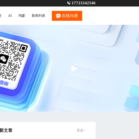
17723342546
在线沟通
号
AI
鸿蒙
新闻列表
新文章
更多>