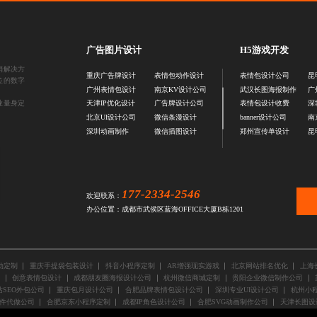
广告图片设计
H5游戏开发
销解决方
重庆广告牌设计
表情包动作设计
表情包设计公司
昆
位的数字
广州表情包设计
南京KV设计公司
武汉长图海报制作
广
业量身定
天津IP优化设计
广告牌设计公司
表情包设计收费
深
北京UI设计公司
微信条漫设计
banner设计公司
南
深圳动画制作
微信插图设计
郑州宣传单设计
昆
177-2334-2546
欢迎联系：
办公位置：成都市武侯区蓝海OFFICE大厦B栋1201
动定制
重庆手提袋包装设计
抖音小程序定制
AR增强现实游戏
北京网站排名优化
上海
创意表情包设计
成都朋友圈海报设计公司
杭州微信商城定制
贵阳企业微信制作公司
SEO外包公司
重庆包月设计公司
合肥品牌表情包设计公司
深圳专业UI设计公司
杭州小程
件代做公司
合肥京东小程序定制
成都IP角色设计公司
合肥SVG动画制作公司
天津长图设