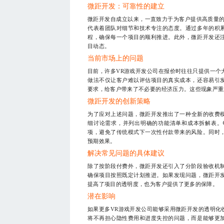
微距开发：可靠性的建立
微距开发自成立以来，一直致力于为客户提供高质量的
代表着团队对细节和技术专注的态度。通过多年的积
程，确保每一个项目的顺利推进。此外，微距开发还
目动态。
当前市场上的问题
目前，许多VR游戏开发公司在报价时往往只提供一个
做法不仅让客户难以评估项目的真实成本，还容易引
要求，给客户带来了不必要的经济压力。这些现象严重
微距开发的创新策略
为了应对上述问题，微距开发推出了一种全新的收费
细讨论需求，并列出明确的功能清单和成本拆解表。
项，避免了传统模式下一次性付款带来的风险。同时
预期效果。
解决常见问题的具体建议
除了按阶段付费外，微距开发还引入了分阶段验收机
确保项目按照既定计划推进。如果发现问题，微距开
提高了项目的透明度，也为客户提供了更多的保障。
潜在影响
如果更多VR游戏开发公司能够采用微距开发的透明化
将不再担心隐性费用和进度失控的问题，而是能够更