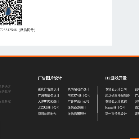
7723342546
（微信同号）
广告图片设计
H5游戏开发
销解决方
重庆广告牌设计
表情包动作设计
表情包设计公司
昆
位的数字
广州表情包设计
南京KV设计公司
武汉长图海报制作
广
业量身定
天津IP优化设计
广告牌设计公司
表情包设计收费
深
北京UI设计公司
微信条漫设计
banner设计公司
南
深圳动画制作
微信插图设计
郑州宣传单设计
昆