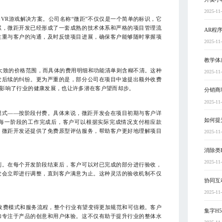
2025-11
VR游戏解决方案。公司名称“微距”不仅仅是一个简单的标识，它
累，微距开发已经形成了一套成熟的技术体系和严格的项目管理流
AR程
注重与客户的沟通，及时反馈项目进展，确保客户能够随时掌握项
2025-11
教学体
大致的价格范围，而具体的费用明细和功能清单则含糊不清。这种
2025-11
发后续的纠纷。更为严重的是，部分公司在项目中途提出额外收费
影响了行业的健康发展，也让许多潜在客户望而却步。
分销商
2025-11
模式——按阶段付费。具体来说，微距开发会在项目初期与客户详
如何提
每一阶段的工作完成后，客户可以根据实际完成情况支付相应款
，微距开发还提供了免费原型评估服务，帮助客户更好地理解项目
2025-11
消除类
2025-11
制。在每个开发阶段结束后，客户可以对已完成的部分进行验收，
发会立即进行调整，直到客户满意为止。这种灵活的验收机制不仅
协同互
2025-11
收费模式和服务流程，整个行业有望变得更加规范和可信赖。客户
集字H
加专注于产品的创意和用户体验。这不仅有助于提升行业的整体水