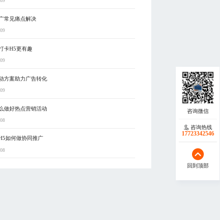
-09
广常见痛点解决
-09
打卡H5更有趣
-09
动方案助力广告转化
-09
么做好热点营销活动
-08
咨询热线
17723342546
H5如何做协同推广
-08
回到顶部