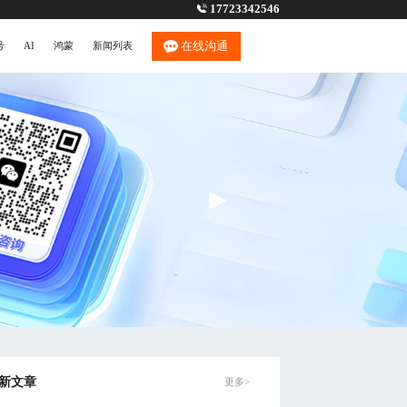
17723342546
在线沟通
号
AI
鸿蒙
新闻列表
新文章
更多>