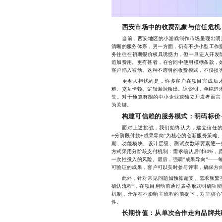
西安市场中的收费乱象与信任危机
当前，西安地区的小游戏制作市场呈现出明显
清晰的服务体系，另一方面，仍有不少小型工作室
务往往在初期报价极具诱惑力，但一旦进入开发阶段
追加费用。更有甚者，在合同中使用模糊条款，如
客户陷入被动。这种不透明的收费模式，不仅损
更令人担忧的是，许多客户在项目完成后才
糙、交互卡顿、逻辑漏洞频出。这说明，单纯追求
失。对于预算有限的中小企业或独立开发者而言
为关键。
构建可信赖的服务模式：明码标价
面对上述挑战，我们始终认为，建立信任的关
+分阶段付款+成果导向”为核心的创新服务策略
期、功能模块、设计层级、测试次数等要素逐一
方式采用分阶段支付机制：需求确认后付30%，
一次性投入的风险。最后，强调“成果导向”——
可验证的成果，客户可以实时参与评审，确保方
此外，针对常见问题如预算超支、需求频繁变
确认流程”，在项目启动前通过表格形式明确功
机制，允许在不影响主流程的前提下，对非核心
性。
长期价值：从单次合作走向品牌共