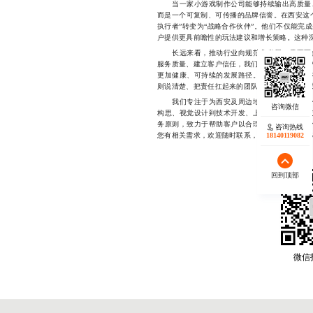
当一家小游戏制作公司能够持续输出高质量、
而是一个可复制、可传播的品牌信誉。在西安这
执行者”转变为“战略合作伙伴”。他们不仅能完
户提供更具前瞻性的玩法建议和增长策略。这种
长远来看，推动行业向规范化发展，需要更多
服务质量、建立客户信任，我们相信，整个西安的
更加健康、可持续的发展路径。而对于每一位正
则说清楚、把责任扛起来的团队，才是实现项目
我们专注于为西安及周边地区的中小企业和个
构思、视觉设计到技术开发、上线运营的全链条
务原则，致力于帮助客户以合理成本实现高效转
咨询热线
您有相关需求，欢迎随时联系，开发中177233425
18140119082
回到顶部
微信