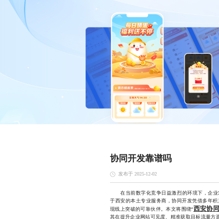
协同开发靠谱吗
发布于 2025-12-02
在当前数字化竞争日益激烈的环境下，企业对
于西安的本土专业服务商，协同开发凭借多年积
西安协
现线上突破的可靠伙伴。本文将围绕“
其在提升企业网站可见度、精准获取目标流量方