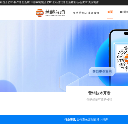
精选合肥H5制作开发|合肥H5游戏制作|合肥H5互动游戏开发|蓝橙互动-合肥H5页面制作
首页
H5游
互动营销方案开发商
营销技术开发
代码规范可维护性强
行业资讯
如何高效定制直播小程序