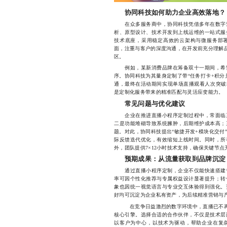
协同科技如何助力企业高效落地？
在众多服务商中，协同科技凭借多年在数字营
析、原型设计、技术开发到上线运维的一站式服
技术底座，采用稳定高效的云架构与微服务部
面，注重与客户的深度沟通，在开发前充分理解品
区。
例如，某新消费品牌在筹备双十一期间，希望
序。协同科技为其量身定制了带“任务打卡+积分
通，最终在活动期间实现单场直播观看人次突破5
是定制化服务带来的精准匹配与灵活应变能力。
常见问题与优化建议
企业在推进直播小程序定制过程中，常面临三
二是功能堆砌导致系统臃肿，后期维护成本高；
题。对此，协同科技提出“敏捷开发+模块化交付
际反馈迭代优化，有效缩短上线时间。同时，所
外，团队提供7×12小时技术支持，确保关键节点
预期成果：从流量获取到品牌沉淀
通过直播小程序定制，企业不仅能快速搭建专
率可因个性化推荐与专属权益设计显著提升；转
象也因统一视觉语言与专业交互体验得到强化。
好均可沉淀为企业私有资产，为后续精准营销与
在竞争日益激烈的数字环境中，直播已不再是
核心引擎。选择合适的合作伙伴，不仅是技术层
以客户为中心，以技术为驱动，帮助企业在复杂