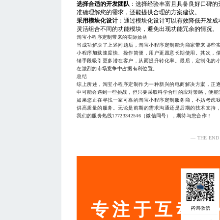
选择合适的开发团队
：选择经验丰富且具备良好口碑的
准确理解您的需求，还能提供合理的方案建议。
采用模块化设计
：通过模块化设计可以有效降低开发成
灵活组合不同的功能模块，避免出现功能冗余的情况。
淘宝小程序定制带来的实际效益
当成功解决了上述问题后，淘宝小程序定制能为商家带来哪些
小程序加载速度快、操作简便，用户更愿意长期使用。其次，
销手段吸引更多潜在客户，从而提升转化率。最后，定制化的
在激烈的市场竞争中占据有利位置。
总结
综上所述，淘宝小程序定制作为一种新兴的电商解决方案，正
中可能会遇到一些挑战，但只要采取科学合理的应对策略，便能
如果您正在寻找一家可靠的淘宝小程序定制服务商，不妨考虑
供高质量的服务。无论是前期的需求沟通还是后期的技术支持
我们的服务热线17723342546（微信同号），期待与您合作！
— THE END
服务
专注于互动营