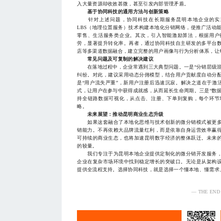
入大量资源却收效甚微，甚至引发内部管理矛盾。
基于协同科技的通用方法与创新策略
针对上述问题，协同科技在长期服务昆明本地企业的实践
LBS（地理位置服务）技术构建本地化分销网络，使推广活动
零售、生活服务类企业。其次，引入智能激励算法，根据用户
劳，显著提升转化率。再者，通过协同科技自主研发的多平台
店等多渠道数据融合，建立完整的用户画像与行为分析体系，让
常见问题及可复制的解决建议
在落地过程中，企业常遇到三大典型问题。一是“分销层级混
纠纷。对此，建议采用动态分佣模型，结合用户贡献度自动分
是“用户流失严重”，新用户注册后迅速沉寂。解决之道在于激活
式，让用户在参与中获得成就感，从而延长生命周期。三是“数
持全链路数据可视化，从点击、注册、下单到复购，每个环节
略。
未来展望：推动昆明商业生态升级
如果这套融合了本地化思维与技术创新的微分销模式被更多
销能力。不再依赖大品牌流量红利，而是依靠自身运营效率赢
可持续的商业生态，也将加速昆明数字经济的整体跃迁。未来
的较量。
我们专注于为昆明本地企业提供定制化的微分销开发服务，
企业在复杂市场环境中找到稳定增长的突破口。无论是从架构
提供全流程支持。选择协同科技，就是选择一个懂本地、懂需求、懂执
— THE END