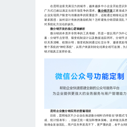
在昆明这座充满活力的城市，越来越多中小企业开始意识到
广方式已难以满足当前市场竞争的需求。
微分销开发
正逐渐成
企业实现用户裂变与传播效率的双重提升，还能通过精细化运
诸多困惑：如何设计有效的激励机制？怎样避免分销层级混乱
对系统化方法论的缺失。
微分销开发的核心逻辑解析
微分销的本质并非简单的工具堆砌，而是一套以用户为中心
素：分销节点管理、裂变机制设计以及数据追踪闭环。分销节
织关系清晰、权限分明；裂变机制则通过社交分享、邀请奖励
整个系统的“神经系统”，从用户来源到转化结果全程可追溯，
销才能真正发挥价值。
昆明企业微分销应用的普遍现状
目前，昆明地区不少企业在推进微分销时仍停留在“拼图式”
成、统计报表等），但缺乏统一规划和整体策略。这种做法虽
致佣金发放混乱，用户流失率居高不下，更严重的是，各平台间