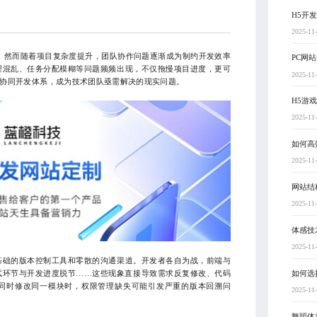
H5开
2025-11
，然而随着项目复杂度提升，团队协作问题逐渐成为制约开发效率
PC网
理混乱、任务分配模糊等问题频频出现，不仅拖慢项目进度，更可
2025-11
协同开发体系，成为技术团队亟需解决的现实问题。
H5游
2025-11
如何高效
2025-11
网站结
2025-11
体感技
2025-11
础的版本控制工具和零散的沟通渠道。开发者各自为战，前端与
如何选
试环节与开发进度脱节……这些现象直接导致需求反复修改、代码
同时修改同一模块时，权限管理缺失可能引发严重的版本回溯问
2025-11
舞蹈体