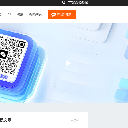
17723342546
在线沟通
号
AI
鸿蒙
新闻列表
新文章
更多>