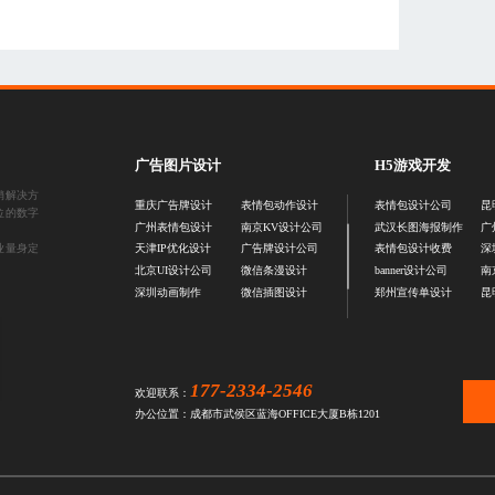
广告图片设计
H5游戏开发
销解决方
重庆广告牌设计
表情包动作设计
表情包设计公司
昆
位的数字
广州表情包设计
南京KV设计公司
武汉长图海报制作
广
业量身定
天津IP优化设计
广告牌设计公司
表情包设计收费
深
北京UI设计公司
微信条漫设计
banner设计公司
南
深圳动画制作
微信插图设计
郑州宣传单设计
昆
177-2334-2546
欢迎联系：
办公位置：成都市武侯区蓝海OFFICE大厦B栋1201