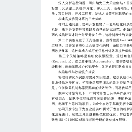
深入分析这些问题，可归纳为三大关键症结：首先
标准；其次是工具链碎片化，聊天工具、任务看板、
放，项目经理、开发工程师、测试人员等不同职能的操
构建高效协同体系的三大策略
针对上述问题，协同开发提出了一套系统化解决方
机制、版本分支管理策略以及自动化测试规范。例如采用Git 
两名成员评审才能合并至开发主干，这种制度性约束能
第二个突破点在于工具链整合。推荐使用Jira+Git
维联动。当开发者在GitLab提交代码时，系统自动关联
测数据显示，这种集成方式可使信息传递效率提升60
第三个关键策略是精细化权限配置。通过角色矩阵(R
(Responsible)、谁负责审批(Accountable)、谁需
级机制，既能保障核心代码安全，又不妨碍团队成员灵
实施路径与效能提升建议
将理论转化为实践需要分阶段推进。建议从最小可行
集反馈后逐步扩展。初期重点培养团队的版本控制习
是，任何协同机制都需要配套的绩效评估，可将代码贡
数字化转型背景下，PC网站开发已从单兵作战时代
有机组合，团队不仅能规避常见协作陷阱，更能释放出
网、电商平台等PC端项目，为企业在数字基建竞赛中
协同开发专注于为企业提供PC网站开发全流程解决
化流程设计、智能工具集成和角色权限优化，帮助客户
致电18140119082或添加相同号码的微信好友详询。