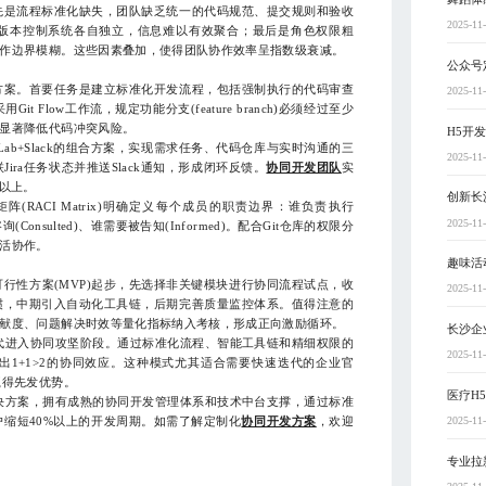
是流程标准化缺失，团队缺乏统一的代码规范、提交规则和验收
2025-11
版本控制系统各自独立，信息难以有效聚合；最后是角色权限粗
作边界模糊。这些因素叠加，使得团队协作效率呈指数级衰减。
公众号
案。首要任务是建立标准化开发流程，包括强制执行的代码审查
2025-11
Flow工作流，规定功能分支(feature branch)必须经过至少
显著降低代码冲突风险。
H5开
Lab+Slack的组合方案，实现需求任务、代码仓库与实时沟通的三
2025-11
Jira任务状态并推送Slack通知，形成闭环反馈。
协同开发团队
实
%以上。
创新长
ACI Matrix)明确定义每个成员的职责边界：谁负责执行
2025-11
要被咨询(Consulted)、谁需要被告知(Informed)。配合Git仓库的权限分
活协作。
趣味活
性方案(MVP)起步，先选择非关键模块进行协同流程试点，收
2025-11
惯，中期引入自动化工具链，后期完善质量监控体系。值得注意的
献度、问题解决时效等量化指标纳入考核，形成正向激励循环。
长沙企
进入协同攻坚阶段。通过标准化流程、智能工具链和精细权限的
2025-11
1+1>2的协同效应。这种模式尤其适合需要快速迭代的企业官
赢得先发优势。
医疗H
方案，拥有成熟的协同开发管理体系和技术中台支撑，通过标准
2025-11
缩短40%以上的开发周期。如需了解定制化
协同开发方案
，欢迎
专业拉