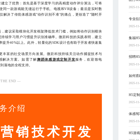
建立了优势：首先是基于深度学习的高精度动作评分算法，可将
2025-11
，使同一款游戏能无缝运行于手机、电视和VR设备；最后是实时数
新不仅解决了传统体感游戏"动作识别不准"的痛点，更创造了"随时开
专业拉
2025-11
，建议采取模块化开发框架降低技术门槛，例如将动作识别模块
过持续学习用户习惯提升识别准确率。微距科技的实践表明，建立
集福H
率提升40%以上。此外，轻量化的SDK设计也有助于开发者快速集
2025-11
丰富的社交场景方向发展。微距科技持续关注动作捕捉技术与
招聘H
体感解决方案。如需了解
舞蹈体感游戏定制开发
服务，欢迎致电
2025-11
设计到落地的全程支持。
如何搭
 THE END —
2025-11
H5定
2025-11
务介绍
体感驾
2025-11
动营销技术开发
H5游