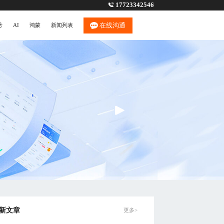
17723342546
在线沟通
号
AI
鸿蒙
新闻列表
新文章
更多>