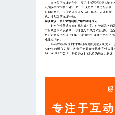
在激烈的市场竞争中，微距科技通过三项关键技术
识别误差控制在0.5秒以内；其次是跨平台适配引擎
据同步系统，支持多玩家在线Battle模式。这些创
跳、即时互动"的新体验。
解决建议：从开发端到用户端的闭环优化
针对行业普遍存在的开发成本高、体验割裂等问题
与游戏逻辑模块解耦；同时引入AI动态校准机制，通
用户行为数据闭环（采集-分析-优化）能使产品迭代效
成体感功能。
舞蹈体感游戏的未来将朝着更自然的人机交互、更
AR/VR的融合创新，致力于为开发者提供高性能
18140119082咨询，我们的技术团队将为您提供从
—
服
专注于互