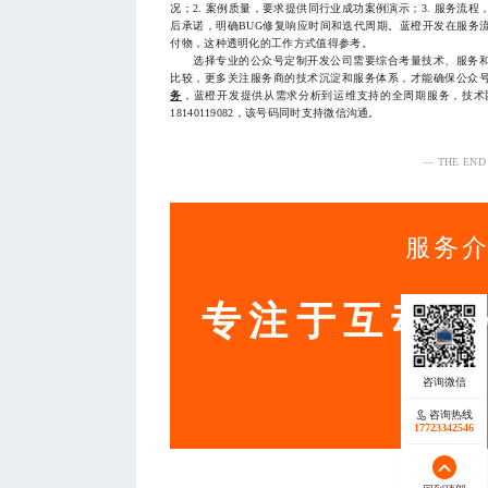
况；2. 案例质量，要求提供同行业成功案例演示；3. 服务流程
后承诺，明确BUG修复响应时间和迭代周期。蓝橙开发在服务
付物，这种透明化的工作方式值得参考。
选择专业的公众号定制开发公司需要综合考量技术、服务和
比较，更多关注服务商的技术沉淀和服务体系，才能确保公众
务
，蓝橙开发提供从需求分析到运维支持的全周期服务，技术
18140119082，该号码同时支持微信沟通。
— THE END
服务
专注于互动营
咨询热线
17723342546