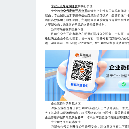
专业公众号定制开发
的核心价值
专业的
公众号定制开发公司
能够为企业带来三大核心优势
层面，专业团队通常掌握微信生态最新接口技术，能够实现个
项目高效落地；服务层面，完善的售后体系能解决运营中的技
方更新动态，确保客户系统始终兼容最新规则。
当前市场存在的主要问题
目前公众号开发市场存在明显的两极分化现象。一方面，大
难以满足企业个性化需求；另一方面，部分号称"定制开发"的
题。调研显示，约35%的企业遭遇过开发公司中途加价或功能
企业选择时的常见误区
许多企业在选择开发公司时容易陷入三个认知误区：首先是
务；其次是功能堆砌倾向，忽视系统架构的合理性；最后是轻
企业曾选择报价最低的服务商，结果后期功能迭代费用超出初期
专业服务商的甄选标准
判断公众号定制开发公司是否专业，建议重点考察以下维度：