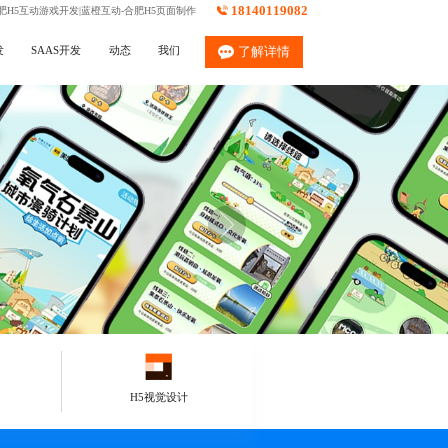
18140119082
肥H5互动游戏开发|蓝橙互动-合肥H5页面制作
发
SAAS开发
动态
我们
了解详情
H5视觉设计