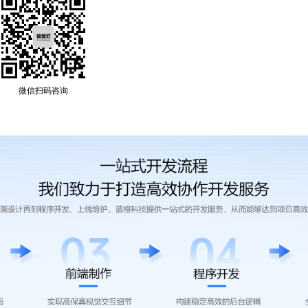
微信扫码咨询