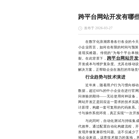
跨平台网站开发有哪
发布于 2026-03-27
在数字化浪潮席卷各行各业的今天，
小企业而言，如何在有限的时间与预算
道现实难题。传统的“为每个平台单独
跨平台网站开发
裂。在此背景下，
开发成本与维护复杂度。尤其在移动设
解决方案，正帮助企业在激烈的市场竞
行业趋势与技术演进
近年来，随着用户行为习惯向移动端
数据，超过60%的中小企业在进行官
问体验的期待——无论使用何种设备，
网站开发正是回应这一需求的技术实践，
计原理，构建一套可复用的代码体系。
寸与操作系统环境，真正实现“一次开发
与此同时，自动化测试与持续集成（C
代效率。通过配置自动化构建流程，开
发现并修复兼容性问题。这不仅减少了
地企业来说，这类技术能力的落地，