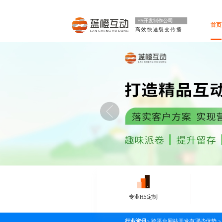
H5开发制作公司
首页
高效快速裂变传播
专业H5定制
行业资讯
>
跨平台网站开发有哪些优势
>