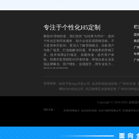
专注于个性化H5定制
栏
昆
聚焦H5营销价值，我们坚持 “以结果为导向”，提供
个性化定制开发服务，助力企业实现营销目标。不
南
只是简单开发H5，更深入了解营销痛点、目标用户
广
与推广场景，打造能解决问题、带来效果的营销工
年
具。技术保障运行稳定、加载快速，提升用户体
验。积累丰富营销型H5开发经验，帮助众多企业实
现品牌曝光、用户增长、业绩提升，用专业实力为
营销之路保驾护航。
友情链接：
杭州手机App开发公司
会员营销游戏定制
广州H5开发
网站SEO优化公司
武汉微博互动游戏定制
广州SEO外包
Copyright © 2014-202
地区合集：
天津DM单设计
哈尔滨H5定制
长沙小程序定制公司
H5游戏开发公