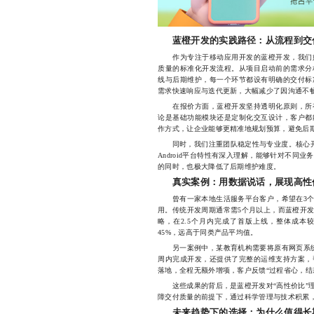
蓝橙开发的实践路径：从流程到交
作为专注于移动应用开发的蓝橙开发，我们始
质量的标准化开发流程。从项目启动前的需求分
线与后期维护，每一个环节都设有明确的交付标
需求快速响应与迭代更新，大幅减少了因沟通不
在报价方面，蓝橙开发坚持透明化原则，所有
论是基础功能模块还是定制化交互设计，客户都
作方式，让企业能够更精准地规划预算，避免后
同时，我们注重团队稳定性与专业度。核心开发
Android平台特性有深入理解，能够针对不同
的同时，也极大降低了后期维护难度。
真实案例：用数据说话，展现高性
曾有一家本地生活服务平台客户，希望在3个
用。传统开发周期通常需5个月以上，而蓝橙开
略，在2.5个月内完成了首版上线，整体成本
45%，远高于同类产品平均值。
另一案例中，某教育机构需要将原有网页系统
周内完成开发，还提供了完整的运维支持方案，
落地，全程无额外增项，客户反馈“过程省心，结
这些成果的背后，是蓝橙开发对“高性价比”理
障交付质量的前提下，通过科学管理与技术积累
未来趋势下的选择：为什么值得长